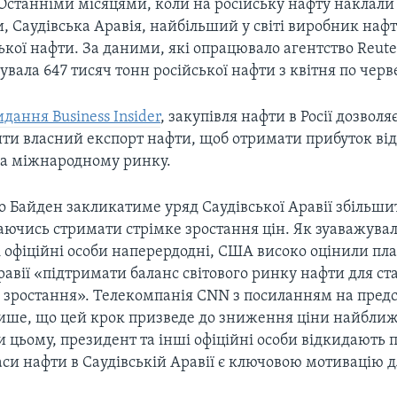
 Останніми місяцями, коли на російську нафту наклали 
и, Саудівська Аравія, найбільший у світі виробник наф
ької нафти. За даними, які опрацювало агентство Reute
увала 647 тисяч тонн російської нафти з квітня по черв
идання Business Insider
, закупівля нафти в Росії дозволя
ити власний експорт нафти, щоб отримати прибуток ві
на міжнародному ринку.
о Байден закликатиме уряд Саудівської Аравії збільши
аючись стримати стрімке зростання цін. Як зуаважува
 офіційні особи наперердодні, США високо оцінили пл
равії «підтримати баланс світового ринку нафти для ст
 зростання». Телекомпанія CNN з посиланням на пред
пише, що цей крок призведе до зниження ціни найбл
 цьому, президент та інші офіційні особи відкидають
аси нафти в Саудівській Аравії є ключовою мотивацію д