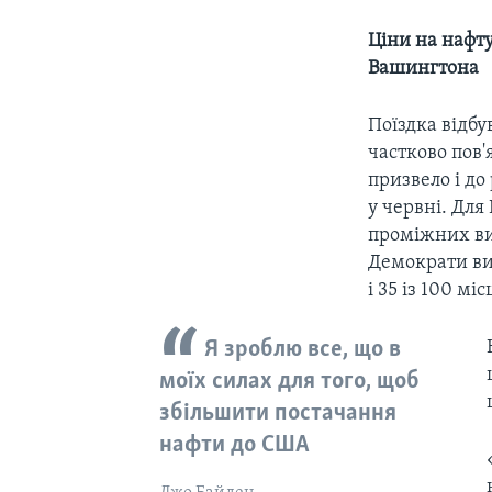
Ціни на нафту
Вашингтона
Поїздка відбу
частково пов'
призвело і до
у червні. Дл
проміжних виб
Демократи виб
і 35 із 100 міс
Я зроблю все, що в
моїх силах для того, щоб
збільшити постачання
нафти до США