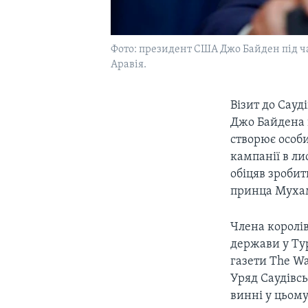
Фото: президент США Джо Байден під ча
Аравія.
Візит до Сау
Джо Байдена 
створює особи
кампанії в ли
обіцяв зробит
принца Мухам
Члена королів
держави у Ту
газети The Wa
Уряд Саудівсь
винні у цьому