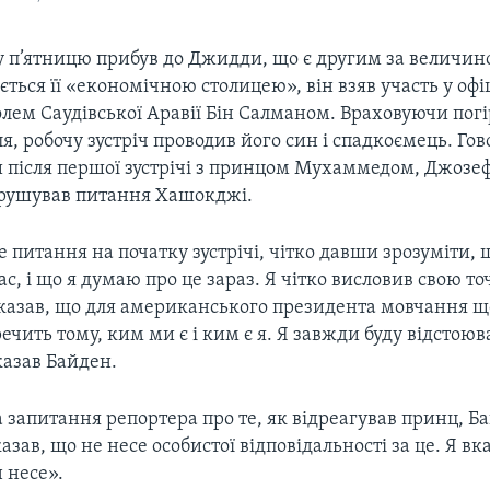
у п’ятницю прибув до Джидди, що є другим за величин
ається її «економічною столицею», він взяв участь у офі
ролем Саудівської Аравії Бін Салманом. Враховуючи по
ля, робочу зустріч проводив його син і спадкоємець. Гов
 після першої зустрічі з принцом Мухаммедом, Джозе
орушував питання Хашокджі.
 питання на початку зустрічі, чітко давши зрозуміти, 
ас, і що я думаю про це зараз. Я чітко висловив свою точ
казав, що для американського президента мовчання щ
чить тому, ким ми є і ким є я. Я завжди буду відстою
сказав Байден.
а запитання репортера про те, як відреагував принц, Б
казав, що не несе особистої відповідальності за це. Я вк
 несе».