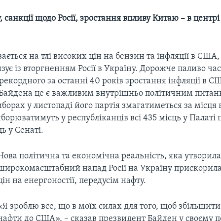
, санкції щодо Росії, зростання впливу Китаю – в центрі
вається на тлі високих цін на бензин та інфляції в США,
язує із вторгненням Росії в Україну. Дорожче паливо ча
 рекордного за останні 40 років зростання інфляції в С
я Байдена це є важливим внутрішньо політичним питан
орах у листопаді його партія змагатиметься за місця в
орюватимуть у республіканців всі 435 місць у Палаті 
ць у Сенаті.
Нова політична та економічна реальність, яка утворила
широкомасштабний напад Росії на Україну прискорила
цін на енергоностії, передусім нафту.
«Я зроблю все, що в моїх силах для того, щоб збільшит
нафти до США», – сказав презвидент Байден у своєму