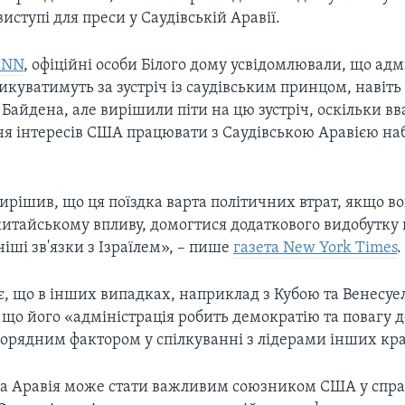
виступі для преси у Саудівській Аравії.
CNN
, офіційні особи Білого дому усвідомлювали, що адм
куватимуть за зустріч із саудівським принцом, навіть
ї Байдена, але вирішили піти на цю зустріч, оскільки 
ня інтересів США працювати з Саудівською Аравією на
рішив, що ця поїздка варта політичних втрат, якщо в
китайському впливу, домогтися додаткового видобутку 
ніші зв'язки з Ізраїлем», – пише
газета New York Times
.
є, що в інших випадках, наприклад з Кубою та Венесу
що його «адміністрація робить демократію та повагу д
рядним фактором у спілкуванні з лідерами інших кра
ка Аравія може стати важливим союзником США у спр