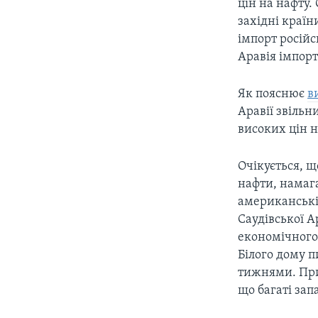
цін на нафту.
західні країн
імпорт російс
Аравія імпорт
Як пояснює
в
Аравії звільн
високих цін 
Очікується, щ
нафти, намаг
американські
Саудівської А
економічного
Білого дому 
тижнями. При
що багаті зап