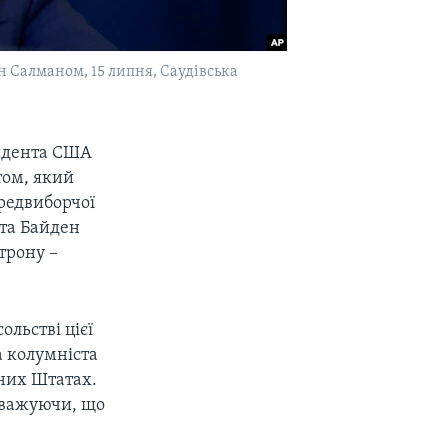
н Салманом, 15 липня, Саудівська
зидента США
том, який
ередвиборчої
нта Байден
трону –
ольстві цієї
а колумніста
ених Штатах.
ауважуючи, що