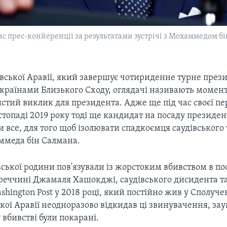
с прес-конйеренції за результатами зустрічі з Мохаммедом бі
дівської Аравії, який завершує чотириденне турне пре
країнами Близького Сходу, оглядачі називають момен
стий виклик для президента. Адже ще під час своєї п
стопаді 2019 року тоді ще кандидат на посаду президе
и все, для того щоб ізолювати спадкоємця саудівського 
меда бін Салмана.
ської родини пов'язували із жорстоким вбивством в пос
реччині Джамаля Хашокджі, саудівського дисидента т
shington Post у 2018 році, який постійно жив у Сполуч
кої Аравії неодноразово відкидав ці звинувачення, з
 вбивстві були покарані.