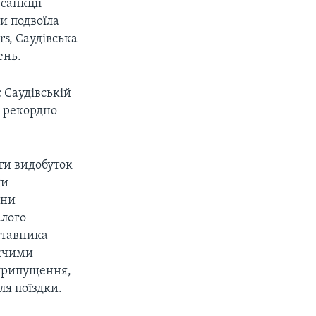
санкції
ти подвоїла
rs, Саудівська
ень.
є Саудівській
д рекордно
ти видобуток
ли
ани
алого
ставника
ижчими
 припущення,
ля поїздки.