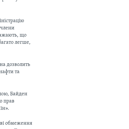
іністрацію
 члени
вважають, що
багато легше,
она дозволить
нафти та
елою, Байден
о прав
їн».
аві обмеження