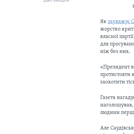
Джо Байден
Як
зауважує 
жорстко крити
власної парті
для просуван
ніж без них.
«Президент ви
протистояти 
заохотити тіс
Газета нагаду
наголошував, 
людини першо
Але Саудівсь