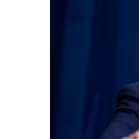
СУСПІЛЬСТВО
ТЕЛЕПРОГРАМИ
ЕКОНОМІКА
ENGLISH
ЧАС-TIME
ІСТОРІЇ УСПІХУ УКРАЇНЦІВ
БРИФІНГ ГОЛОСУ АМЕРИКИ
СТУДІЯ ВАШИНГТОН
ВІКНО В АМЕРИКУ
ПРАЙМ-ТАЙМ
ПОГЛЯД З ВАШИНГТОНА