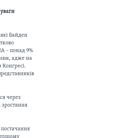
 уваги
 які Байден
стково
ША – понад 9%
ням, адже на
 Конгресі.
представників
ся через
 зростання
и постачання
 першому