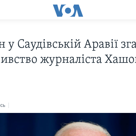
 у Саудівській Аравії зг
бивство журналіста Хаш
сь