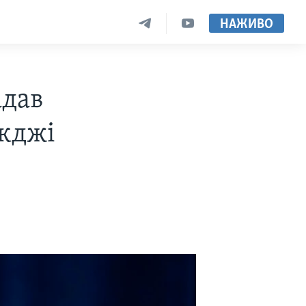
НАЖИВО
адав
окджі