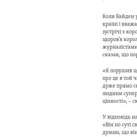
Коли Байден 
країні і вваж
зустрічі з ко
здоров’я коро
журналістами
сказав, що п
«Я порушив це
про це в той ч
дуже прямо с
людини супере
цінності», – 
У відповідь н
«Він по суті с
думаю, що він