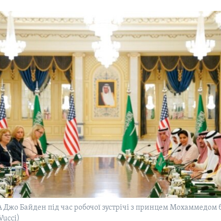
Джо Байден під час робочої зустрічі з принцем Мохаммедом
Vucci)