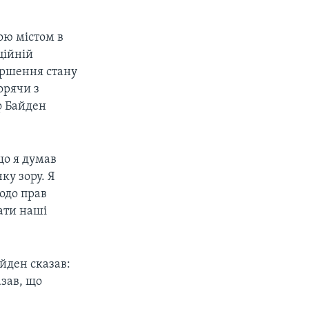
ою містом в
ційній
гіршення стану
орячи з
ф Байден
що я думав
ку зору. Я
одо прав
вати наші
айден сказав:
азав, що