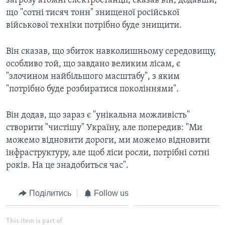
загрозу атомні електростанції, сказав він, додавши,
що "сотні тисяч тонн" знищеної російської
військової техніки потрібно буде знищити.
Він сказав, що збиток навколишньому середовищу,
особливо той, що завдано великим лісам, є
"злочином найбільшого масштабу", з яким
"потрібно буде розбиратися поколіннями".
Він додав, що зараз є "унікальна можливість"
створити "чистішу" Україну, але попередив: "Ми
можемо відновити дороги, ми можемо відновити
інфраструктуру, але щоб ліси росли, потрібні сотні
років. На це знадобиться час".
Поділитись
Follow us
This item is part of