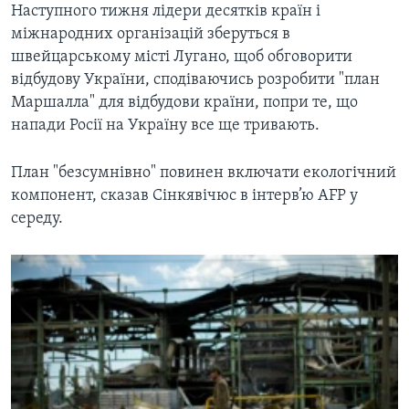
Наступного тижня лідери десятків країн і
міжнародних організацій зберуться в
швейцарському місті Лугано, щоб обговорити
відбудову України, сподіваючись розробити "план
Маршалла" для відбудови країни, попри те, що
напади Росії на Україну все ще тривають.
План "безсумнівно" повинен включати екологічний
компонент, сказав Сінкявічюс в інтерв’ю AFP у
середу.