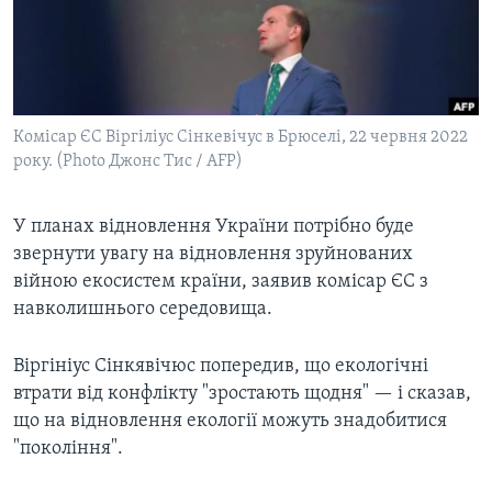
ВІДЕО
СУСПІЛЬСТВО
ТЕЛЕПРОГРАМИ
ЕКОНОМІКА
ENGLISH
ЧАС-TIME
ІСТОРІЇ УСПІХУ УКРАЇНЦІВ
БРИФІНГ ГОЛОСУ АМЕРИКИ
Комісар ЄС Віргіліус Сінкевічус в Брюселі, 22 червня 2022
Learning English
СТУДІЯ ВАШИНГТОН
року. (Photo Джонс Тис / AFP)
МИ В СОЦМЕРЕЖАХ
ВІКНО В АМЕРИКУ
У планах відновлення України потрібно буде
ПРАЙМ-ТАЙМ
звернути увагу на відновлення зруйнованих
ПОГЛЯД З ВАШИНГТОНА
війною екосистем країни, заявив комісар ЄС з
Мови
навколишнього середовища.
Віргініус Сінкявічюс попередив, що екологічні
втрати від конфлікту "зростають щодня" — і сказав,
що на відновлення екології можуть знадобитися
"покоління".