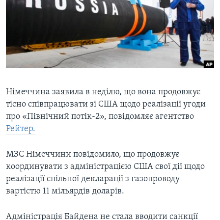
ВІДЕО
СУСПІЛЬСТВО
ТЕЛЕПРОГРАМИ
ЕКОНОМІКА
ENGLISH
ЧАС-TIME
ІСТОРІЇ УСПІХУ УКРАЇНЦІВ
БРИФІНГ ГОЛОСУ АМЕРИКИ
Learning English
СТУДІЯ ВАШИНГТОН
МИ В СОЦМЕРЕЖАХ
ВІКНО В АМЕРИКУ
Німеччина заявила в неділю, що вона продовжує
тісно співпрацювати зі США щодо реалізації угоди
ПРАЙМ-ТАЙМ
про «Північний потік-2», повідомляє агентство
ПОГЛЯД З ВАШИНГТОНА
Рейтер.
Мови
МЗС Німеччини повідомило, що продовжує
координувати з адміністрацією США свої дії щодо
реалізації спільної декларації з газопроводу
вартістю 11 мільярдів доларів.
Адміністрація Байдена не стала вводити санкції