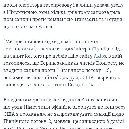
проти оператора газопроводу і в липні уклала угоду
з Німеччиною, хоча кілька днів тому запровадила
нові санкції проти компанією Transadria та її судна,
що пов'язана з Росією.
"Ми принципово відкидаємо санкції між
союзниками", - заявили в адміністрації у відповідь
на запит Reuters про публікацію сайту
Axios
, в якій
говорилося, що Берлін закликав членів Конгресу не
вводити санкції проти "Північного потоку - 2",
оскільки це "послабить" довіру до США і «зрештою
зашкодить трансатлантичній єдності».
В неділю американське видання Axios написало,
що уряд Німеччини офіційно звернувся до конгресу
США з проханням не запроваджувати санкції щодо
Північного потоку-2, мовляв, це зашкодило б довірі
до США і самій Україні. Видання оприлюднило