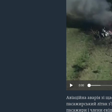
СУСПІЛЬСТВО
ТЕЛЕПРОГРАМИ
ЕКОНОМІКА
ENGLISH
ЧАС-TIME
ІСТОРІЇ УСПІХУ УКРАЇНЦІВ
БРИФІНГ ГОЛОСУ АМЕРИКИ
СТУДІЯ ВАШИНГТОН
ВІКНО В АМЕРИКУ
ПРАЙМ-ТАЙМ
ПОГЛЯД З ВАШИНГТОНА
0:00
Авіаційна аварія зі щ
пасажирський літак з’ї
пасажири і члени екіп