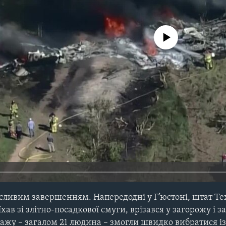
No media source currently avail
асливим завершенням. Напередодні у Г’юстоні, штат Те
хав зі злітно-посадкової смуги, врізався у загорожу і заг
ажу – загалом 21 людина – змогли швидко вибратися із 