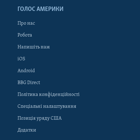
ГОЛОС АМЕРИКИ
Про нас
Робота
Напишіть нам
iOS
Android
Learning English
BBG Direct
Політика конфіденційності
МИ В СОЦМЕРЕЖАХ
Спеціальні налаштування
Позиція уряду США
Додатки
Мови