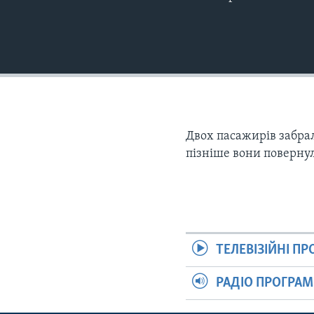
Двох пасажирів забрал
пізніше вони повернул
ТЕЛЕВІЗІЙНІ П
РАДІО ПРОГРА