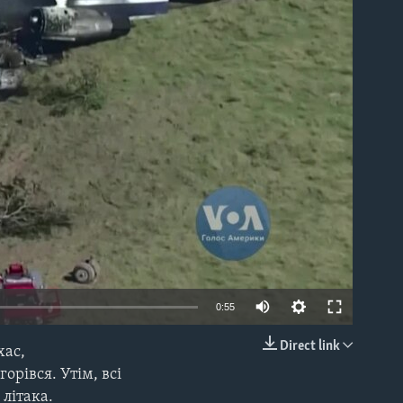
able
0:55
Direct link
хас,
EMBED
орівся. Утім, всі
літака.