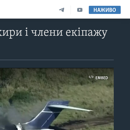
НАЖИВО
ажири і члени екіпажу
EMBED