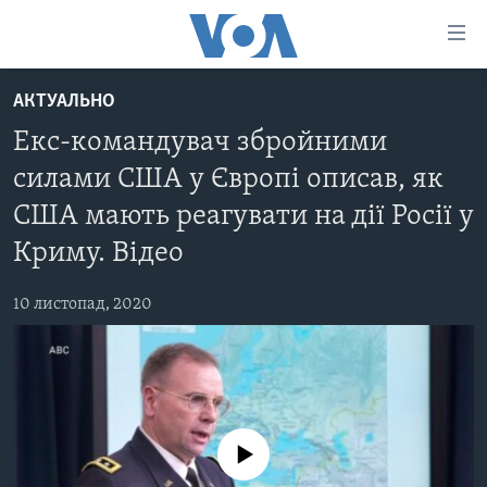
Спеціальні
потреби
Перейти
АКТУАЛЬНО
до
ГОЛОВНА
Екс-командувач збройними
матеріалу
АКТУАЛЬНО
Перейти
силами США у Європі описав, як
АНАЛІТИКА
до
СВІТ
США мають реагувати на дії Росії у
меню
ПОЛІТИКА В США
США
сторінки
Криму. Відео
АДМІНІСТРАЦІЯ ПРЕЗИДЕНТА ТРАМПА: ПЕРШІ 100
УКРАЇНА
Перейти
ДНІВ
до
10 листопад, 2020
ВІЙНА - ЦЕ ОСОБИСТЕ
Пошуку
УКРАЇНЦІ В АМЕРИЦІ
УКРАЇНЦІ У СВІТІ
УКРАЇНА
НАУКА
ІНТЕРВ'Ю
ЗДОРОВ'Я
БОРОТЬБА З ДЕЗІНФОРМАЦІЄЮ
No media source currently available
КУЛЬТУРА