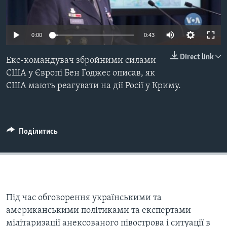
ВІДЕО
СУСПІЛЬСТВО
ТЕЛЕПРОГРАМИ
ЕКОНОМІКА
0:00
0:43
ENGLISH
ЧАС-TIME
ІСТОРІЇ УСПІХУ УКРАЇНЦІВ
БРИФІНГ ГОЛОСУ АМЕРИКИ
Direct link
Екс-командувач збройними силами
Learning English
США у Європі Бен Годжес описав, як
СТУДІЯ ВАШИНГТОН
США мають реагувати на дії Росії у Криму.
МИ В СОЦМЕРЕЖАХ
ВІКНО В АМЕРИКУ
ПРАЙМ-ТАЙМ
ПОГЛЯД З ВАШИНГТОНА
Поділитись
Мови
Під час обговорення українськими та
американськими політиками та експертами
мілітаризації анексованого півострова і ситуації в