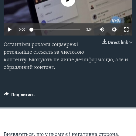
ВІДЕО
СУСПІЛЬСТВО
ТЕЛЕПРОГРАМИ
ЕКОНОМІКА
ENGLISH
ЧАС-TIME
ІСТОРІЇ УСПІХУ УКРАЇНЦІВ
0:00
3:04
БРИФІНГ ГОЛОСУ АМЕРИКИ
Learning English
Direct link
Останніми роками соцмережі
СТУДІЯ ВАШИНГТОН
ретельніше стежать за чистотою
МИ В СОЦМЕРЕЖАХ
ВІКНО В АМЕРИКУ
контенту. Блокують не лише дезінформаіцю, але й
ПРАЙМ-ТАЙМ
образливий контент.
ПОГЛЯД З ВАШИНГТОНА
Мови
Поділитись
Виявляється, що у цьому є і негативна сторона.