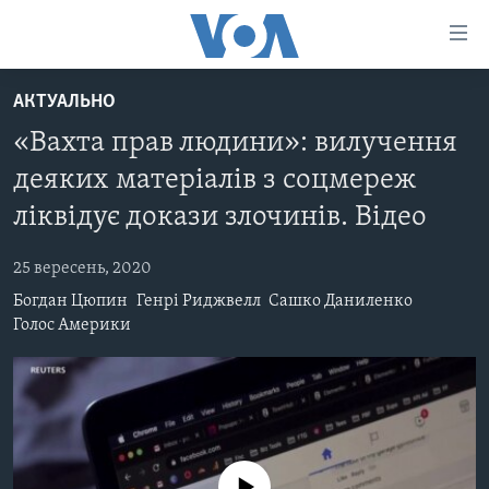
Спеціальні
потреби
Перейти
АКТУАЛЬНО
до
ГОЛОВНА
«Вахта прав людини»: вилучення
матеріалу
АКТУАЛЬНО
Перейти
деяких матеріалів з соцмереж
АНАЛІТИКА
до
СВІТ
ліквідує докази злочинів. Відео
меню
ПОЛІТИКА В США
США
сторінки
25 вересень, 2020
АДМІНІСТРАЦІЯ ПРЕЗИДЕНТА ТРАМПА: ПЕРШІ 100
УКРАЇНА
Перейти
ДНІВ
Богдан Цюпин
Генрі Риджвелл
Сашко Даниленко
до
ВІЙНА - ЦЕ ОСОБИСТЕ
Голос Америки
Пошуку
УКРАЇНЦІ В АМЕРИЦІ
УКРАЇНЦІ У СВІТІ
УКРАЇНА
НАУКА
ІНТЕРВ'Ю
ЗДОРОВ'Я
БОРОТЬБА З ДЕЗІНФОРМАЦІЄЮ
КУЛЬТУРА
No media source currently available