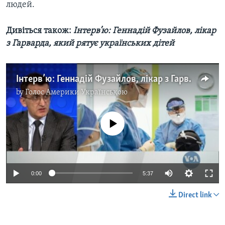
людей.
Дивіться також:
Інтерв’ю: Геннадій Фузайлов, лікар
з Гарварда, який рятує українських дітей
Інтерв’ю: Геннадій Фузайлов, лікар з Гарварда, який рятує українських дітей. Відео
by
Голос Америки Українською
No media source currently available
0:00
5:37
Direct link