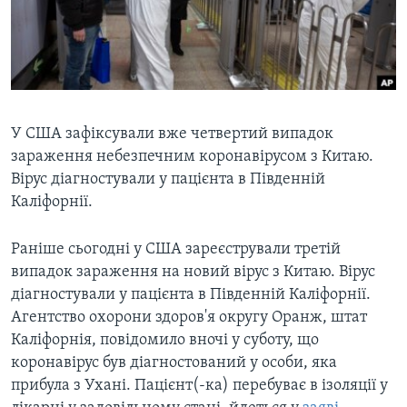
ВІДЕО
СУСПІЛЬСТВО
ТЕЛЕПРОГРАМИ
ЕКОНОМІКА
ENGLISH
ЧАС-TIME
ІСТОРІЇ УСПІХУ УКРАЇНЦІВ
БРИФІНГ ГОЛОСУ АМЕРИКИ
Learning English
У США зафіксували вже четвертий випадок
СТУДІЯ ВАШИНГТОН
зараження небезпечним коронавірусом з Китаю.
МИ В СОЦМЕРЕЖАХ
ВІКНО В АМЕРИКУ
Вірус діагностували у пацієнта в Південній
ПРАЙМ-ТАЙМ
Каліфорнії.
ПОГЛЯД З ВАШИНГТОНА
Раніше сьогодні у США зареєстрували третій
Мови
випадок зараження на новий вірус з Китаю. Вірус
діагностували у пацієнта в Південній Каліфорнії.
Агентство охорони здоров'я округу Оранж, штат
Каліфорнія, повідомило вночі у суботу, що
коронавірус був діагностований у особи, яка
прибула з Ухані. Пацієнт(-ка) перебуває в ізоляції у