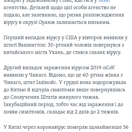
лікарні у задовільному стані, йдеться у
заяві
агентства. Деталей щодо цієї особи агенство не
подало, але запевнило, що ризик розповсюдження
вірусу в окрузі Оранж залишається низьким.
Перший випадок вірусу у США у вівторок виявили у
штаті Вашингтон: 30-річний чоловік повернувся з
китайського міста Ухань, де стався спалах вірусу.
Другий випадок зараження вірусом 2019-nCoV
виявили у Чикаго. Відомо, що це 60-річна жінка з
Чикаго, штат Іллінойс. У грудні вона подорожувала
до Китаю й відчула симптоми лише повернувшись
до Сполучених Штатів минулого тижня.
Інкубаційний період, тобто час від зараження і до
появи симптомів, складає від 2 днів до 2 тижнів.
У Китаї через коронавірус померли щонайменше 56