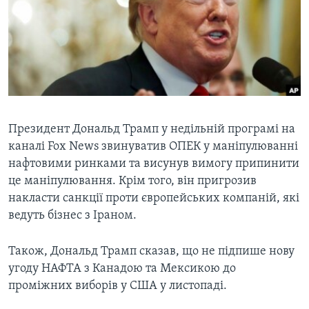
ВІДЕО
СУСПІЛЬСТВО
ТЕЛЕПРОГРАМИ
ЕКОНОМІКА
ENGLISH
ЧАС-TIME
ІСТОРІЇ УСПІХУ УКРАЇНЦІВ
БРИФІНГ ГОЛОСУ АМЕРИКИ
Learning English
СТУДІЯ ВАШИНГТОН
МИ В СОЦМЕРЕЖАХ
ВІКНО В АМЕРИКУ
Президент Дональд Трамп у недільній програмі на
каналі Fox News звинуватив ОПЕК у маніпулюванні
ПРАЙМ-ТАЙМ
нафтовими ринками та висунув вимогу припинити
ПОГЛЯД З ВАШИНГТОНА
це маніпулювання. Крім того, він пригрозив
Мови
накласти санкції проти європейських компаній, які
ведуть бізнес з Іраном.
Також, Дональд Трамп сказав, що не підпише нову
угоду НАФТА з Канадою та Мексикою до
проміжних виборів у США у листопаді.