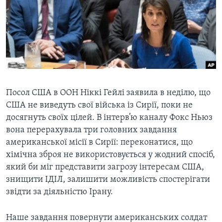
ВІДЕО
СУСПІЛЬСТВО
ТЕЛЕПРОГРАМИ
ЕКОНОМІКА
ENGLISH
ЧАС-TIME
ІСТОРІЇ УСПІХУ УКРАЇНЦІВ
БРИФІНГ ГОЛОСУ АМЕРИКИ
Learning English
СТУДІЯ ВАШИНГТОН
МИ В СОЦМЕРЕЖАХ
ВІКНО В АМЕРИКУ
Посол США в ООН Ніккі Гейлі заявила в неділю, що
США не виведуть свої війська із Сирії, поки не
ПРАЙМ-ТАЙМ
досягнуть своїх цілей. В інтерв’ю каналу Фокс Ньюз
ПОГЛЯД З ВАШИНГТОНА
вона перерахувала три головних завдання
Мови
американської місії в Сирії: переконатися, що
хімічна зброя не використовується у жодний спосіб,
який би міг представити загрозу інтересам США,
знищити ІДІЛ, залишити можливість спостерігати
звідти за діяльністю Ірану.
Наше завдання повернути американських солдат