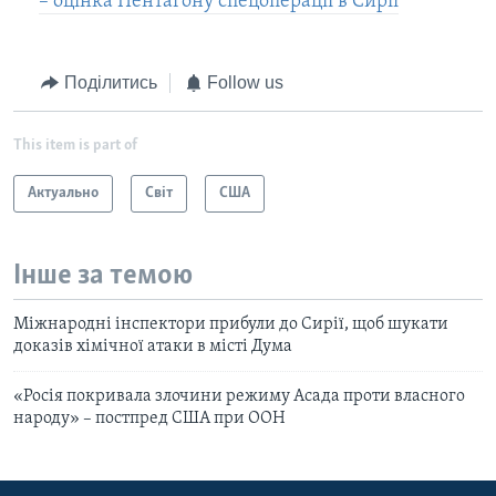
– оцінка Пентагону спецоперації в Сирії
Поділитись
Follow us
This item is part of
Актуально
Світ
США
Інше за темою
Міжнародні інспектори прибули до Сирії, щоб шукати
доказів хімічної атаки в місті Дума
«Росія покривала злочини режиму Асада проти власного
народу» – постпред США при ООН