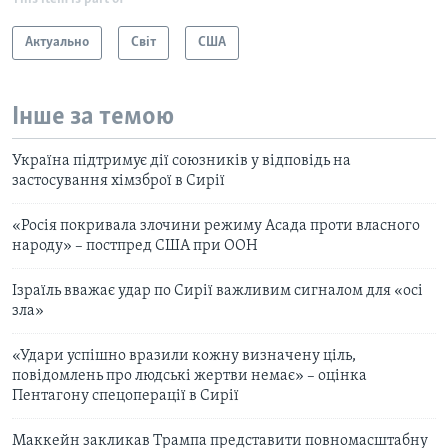
Актуально
Світ
США
Інше за темою
Україна підтримує дії союзників у відповідь на
застосування хімзброї в Сирії
«Росія покривала злочини режиму Асада проти власного
народу» – постпред США при ООН
Ізраїль вважає удар по Сирії важливим сигналом для «осі
зла»
«Удари успішно вразили кожну визначену ціль,
повідомлень про людські жертви немає» – оцінка
Пентагону спецоперації в Сирії
Маккейн закликав Трампа представити повномасштабну