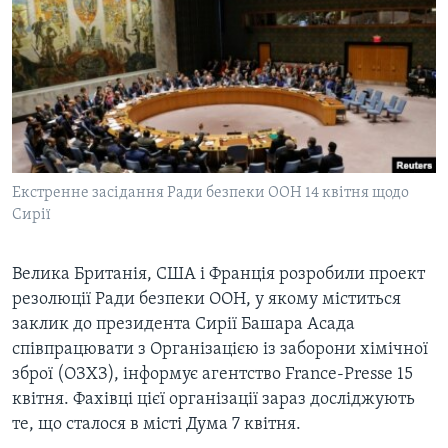
ВІДЕО
СУСПІЛЬСТВО
ТЕЛЕПРОГРАМИ
ЕКОНОМІКА
ENGLISH
ЧАС-TIME
ІСТОРІЇ УСПІХУ УКРАЇНЦІВ
БРИФІНГ ГОЛОСУ АМЕРИКИ
Learning English
СТУДІЯ ВАШИНГТОН
МИ В СОЦМЕРЕЖАХ
ВІКНО В АМЕРИКУ
Екстренне засідання Ради безпеки ООН 14 квітня щодо
Сирії
ПРАЙМ-ТАЙМ
ПОГЛЯД З ВАШИНГТОНА
Велика Британія, США і Франція розробили проект
Мови
резолюції Ради безпеки ООН, у якому міститься
заклик до президента Сирії Башара Асада
співпрацювати з Організацією із заборони хімічної
зброї (ОЗХЗ), інформує агентство France-Presse 15
квітня. Фахівці цієї організації зараз досліджують
те, що сталося в місті Дума 7 квітня.