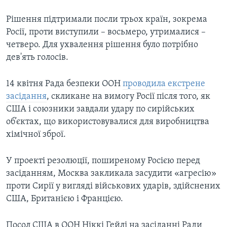
Рішення підтримали посли трьох країн, зокрема
Росії, проти виступили – восьмеро, утрималися –
четверо. Для ухвалення рішення було потрібно
дев'ять голосів.
14 квітня Рада безпеки ООН
проводила екстрене
засідання
, скликане на вимогу Росії після того, як
США і союзники завдали удару по сирійських
об’єктах, що використовувалися для виробництва
хімічної зброї.
У проекті резолюції, поширеному Росією перед
засіданням, Москва закликала засудити «агресію»
проти Сирії у вигляді військових ударів, здійснених
США, Британією і Францією.
Посол США в ООН Ніккі Гейлі на засіданні Ради