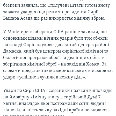
безпеки заявила, що Сполучені Штати готові знову
завдати удару, якщо режим президента Сирії
Башара Асада ще раз використає хімічну зброю.
У Міністерстві оборони США раніше заявили, що
основними цілями нічних ударів були три об’єкти
на заході Сирії: науково-дослідний центр в районі
Дамаска, який був центром сирійської хімічної та
біологічної програми зброї, та два інших об’єкти
зберігання хімічної зброї – на захід від Хомса. За
словами представників американських військових,
удари «успішно влучили в кожну ціль».
Удари по Сирії США і союзники назвали відповіддю
на ймовірну хімічну атаку в сирійській Думі 7
квітня, внаслідок якої постраждали сотні людей і
відповідальність за яку західні країни покладають