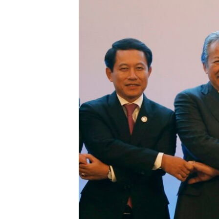
СУСПІЛЬСТВО
ТЕЛЕПРОГРАМИ
ЕКОНОМІКА
ENGLISH
ЧАС-TIME
ІСТОРІЇ УСПІХУ УКРАЇНЦІВ
БРИФІНГ ГОЛОСУ АМЕРИКИ
СТУДІЯ ВАШИНГТОН
ВІКНО В АМЕРИКУ
ПРАЙМ-ТАЙМ
ПОГЛЯД З ВАШИНГТОНА