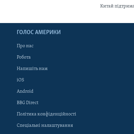
Китай підтрима
ГОЛОС АМЕРИКИ
Про нас
Робота
Напишіть нам
iOS
Android
Learning English
BBG Direct
Політика конфіденційності
МИ В СОЦМЕРЕЖАХ
Спеціальні налаштування