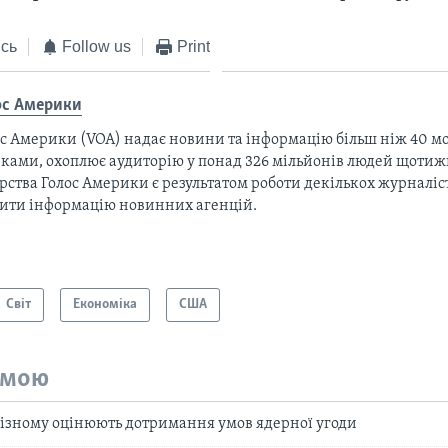
сь
Follow us
Print
ос Америки
с Америки (VOA) надає новини та інформацію більш ніж 40 мо
ками, охоплює аудиторію у понад 326 мільйонів людей щотижн
рства Голос Америки є результатом роботи декількох журналіст
тити інформацію новинних агенцій.
Світ
Економіка
США
емою
різному оцінюють дотримання умов ядерної угоди