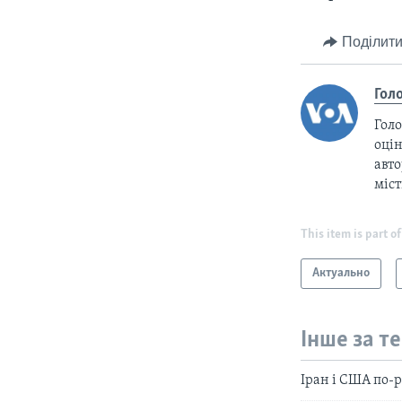
Поділити
Гол
Голо
оцін
авто
міс
This item is part of
Актуально
Інше за т
Іран і США по-