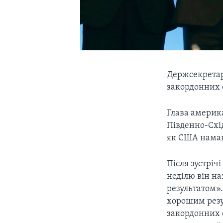
Держсекретар 
закордонних с
Глава америка
Південно-Схід
як США намаг
Після зустріч
неділю він н
результатом»
хорошим резул
закордонних с