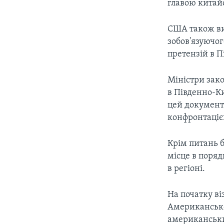
главою китай
США також ви
зобов'язуючог
претензій в 
Міністри зак
в Південно-Ки
цей документ 
конфронтаціє
Крім питань б
місце в поря
в регіоні.
На початку ві
Американсько
американських