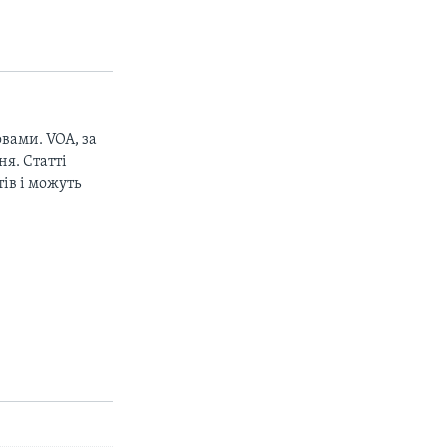
вами. VOA, за
я. Статті
ів і можуть