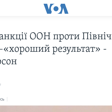
санкції ООН проти Північ
 –«хороший результат» -
рсон
7
сь