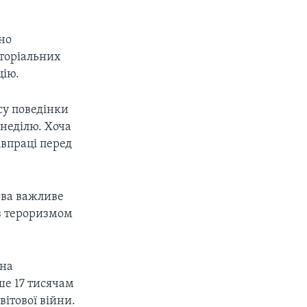
но
иторіальних
цію.
су поведінки
 неділю. Хоча
івпраці перед
ова важливе
з тероризмом
 на
ше 17 тисячам
вітової війни.