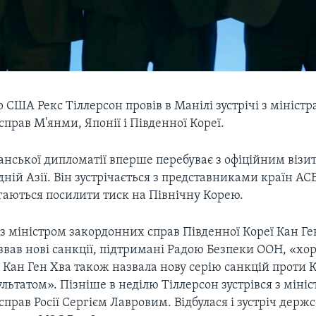
США Рекс Тіллерсон провів в Манілі зустрічі з мініст
прав М'янми, Японії і Південної Кореї.
нської дипломатії вперше перебуває з офіційним візи
ній Азії. Він зустрічається з представниками країн АС
аються посилити тиск на Північну Корею.
і з міністром закордонних справ Південної Кореї Кан Ге
азвав нові санкції, підтримані Радою Безпеки ООН, «х
. Кан Ген Хва також назвала нову серію санкцій проти
ьтатом». Пізніше в неділю Тіллерсон зустрівся з міні
прав Росії Сергієм Лавровим. Відбулася і зустріч держ