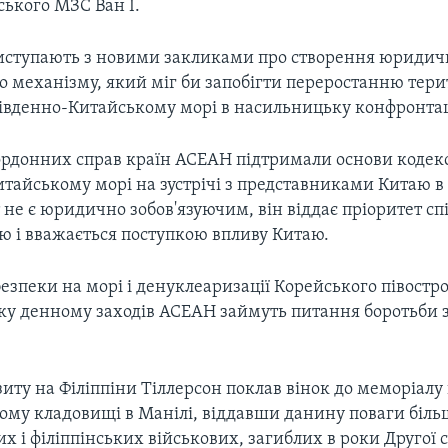
ського МЗС Ван І.
ступають з новими закликами про створення юридич
о механізму, який міг би запобігти переростанню тер
Південно-Китайському морі в насильницьку конфронта
ордонних справ країн АСЕАН підтримали основи кодек
тайському морі на зустрічі з представниками Китаю в
не є юридично зобов'язуючим, він віддає пріоритет сп
ю і вважається поступкою впливу Китаю.
езпеки на морі і денуклеаризації Корейського півостр
дку денному заходів АСЕАН займуть питання боротьби 
зиту на Філіппіни Тіллерсон поклав вінок до меморіалу
му кладовищі в Манілі, віддавши данину поваги біль
 і філіппінських військових, загиблих в роки Другої с