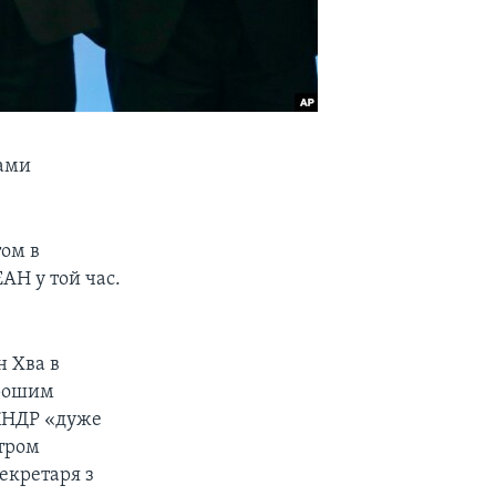
рами
том в
ЕАН у той час.
н Хва в
орошим
 КНДР «дуже
стром
секретаря з