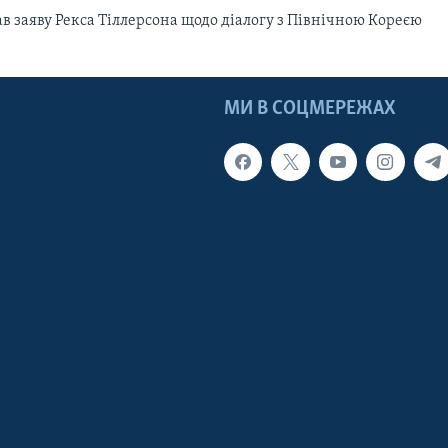
в заяву Рекса Тіллерсона щодо діалогу з Північною Кореєю
МИ В СОЦМЕРЕЖАХ