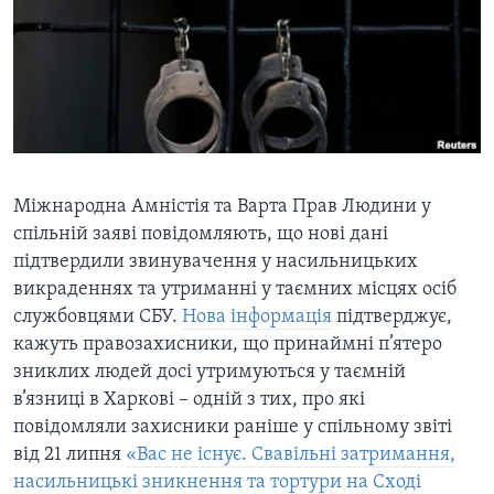
ВІДЕО
СУСПІЛЬСТВО
ТЕЛЕПРОГРАМИ
ЕКОНОМІКА
ENGLISH
ЧАС-TIME
ІСТОРІЇ УСПІХУ УКРАЇНЦІВ
БРИФІНГ ГОЛОСУ АМЕРИКИ
Learning English
СТУДІЯ ВАШИНГТОН
МИ В СОЦМЕРЕЖАХ
ВІКНО В АМЕРИКУ
Міжнародна Амністія та Варта Прав Людини у
спільній заяві повідомляють, що нові дані
ПРАЙМ-ТАЙМ
підтвердили звинувачення у насильницьких
ПОГЛЯД З ВАШИНГТОНА
викраденнях та утриманні у таємних місцях осіб
Мови
службовцями СБУ.
Нова інформація
підтверджує,
кажуть правозахисники, що принаймні п’ятеро
зниклих людей досі утримуються у таємній
в’язниці в Харкові – одній з тих, про які
повідомляли захисники раніше у спільному звіті
від 21 липня
«Вас не існує. Свавільні затримання,
насильницькі зникнення та тортури на Сході