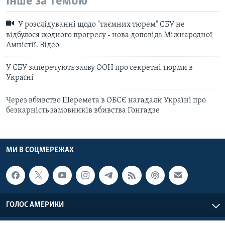
Інше за темою
У розслідуванні щодо "таємних тюрем" СБУ не
відбулося жодного прогресу - нова доповідь Міжнародної
Амністії. Відео
У СБУ заперечують заяву ООН про секретні тюрми в
Україні
Через вбивство Шеремета в ОБСЄ нагадали Україні про
безкарність замовників вбивства Гонгадзе
МИ В СОЦМЕРЕЖАХ
ГОЛОС АМЕРИКИ