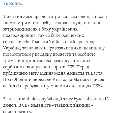
України».
У звіті йшлося про довготривалі, свавільні, а іноді і
таємні утримання осіб, а також і знущання над
затриманими як з боку українських
правоохоронців, так і з боку російських
сепаратистів. Головний військовий прокурор
України, зазначають правозахисники, повинен у
пріоритетному порядку провести та особисто
тримати під контролем розслідування цих
серйозних звинувачень проти СБУ. Перед
публікацією звіту Міжнародна Амністія та Варта
Прав Людини передали Анатолію Матіосу список
осіб, які перебувають у «таємних в’язницях СБУ»
За два тижні після публікації звіту було звільнено 13
людей. В СБУ наявність «таємних в’язниць»
спростовують.