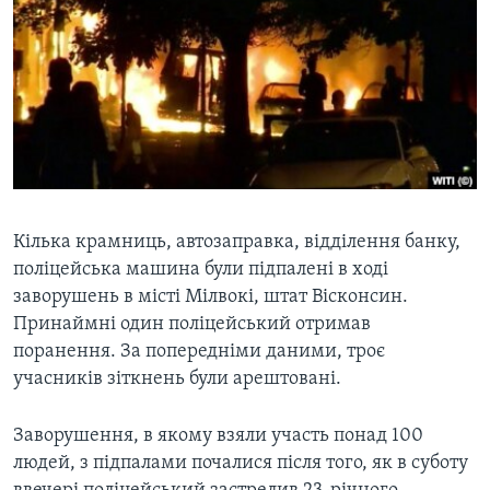
ВІДЕО
СУСПІЛЬСТВО
ТЕЛЕПРОГРАМИ
ЕКОНОМІКА
ENGLISH
ЧАС-TIME
ІСТОРІЇ УСПІХУ УКРАЇНЦІВ
БРИФІНГ ГОЛОСУ АМЕРИКИ
Learning English
СТУДІЯ ВАШИНГТОН
МИ В СОЦМЕРЕЖАХ
ВІКНО В АМЕРИКУ
ПРАЙМ-ТАЙМ
Кілька крамниць, автозаправка, відділення банку,
поліцейська машина були підпалені в ході
ПОГЛЯД З ВАШИНГТОНА
заворушень в місті Мілвокі, штат Вісконсин.
Мови
Принаймні один поліцейський отримав
поранення. За попередніми даними, троє
учасників зіткнень були арештовані.
Заворушення, в якому взяли участь понад 100
людей, з підпалами почалися після того, як в суботу