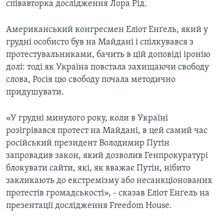
співавторка дослідження Лора Рід.
Американський конгресмен Еліот Енґель, який у
грудні особисто був на Майдані і спілкувався з
протестувальниками, бачить в цій доповіді іронію
долі: тоді як Україна повстала захищаючи свободу
слова, Росія цю свободу почала методично
придушувати.
«У грудні минулого року, коли в Україні
розігрівався протест на Майдані, в цей самий час
російський президент Володимир Путін
запровадив закон, який дозволив Генпрокуратурі
блокувати сайти, які, як вважає Путін, нібито
закликають до екстремізму або несанкціонованих
протестів громадськості», - сказав Еліот Енґель на
презентації дослідження Freedom House.