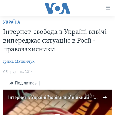
Спеціальні
потреби
Перейти
УКРАЇНА
до
ГОЛОВНА
Інтернет-свобода в Україні вдвічі
матеріалу
АКТУАЛЬНО
Перейти
випереджає ситуацію в Росії -
АНАЛІТИКА
до
СВІТ
правозахисники
меню
ПОЛІТИКА В США
США
сторінки
Ірина Матвійчук
АДМІНІСТРАЦІЯ ПРЕЗИДЕНТА ТРАМПА: ПЕРШІ 100
УКРАЇНА
Перейти
ДНІВ
до
05 грудень, 2014
ВІЙНА - ЦЕ ОСОБИСТЕ
Пошуку
УКРАЇНЦІ В АМЕРИЦІ
Поділитись
УКРАЇНЦІ У СВІТІ
УКРАЇНА
НАУКА
ІНТЕРВ'Ю
Інтернет в Україні "порівняно" вільний - "Фрідом хаус"
ЗДОРОВ'Я
БОРОТЬБА З ДЕЗІНФОРМАЦІЄЮ
КУЛЬТУРА