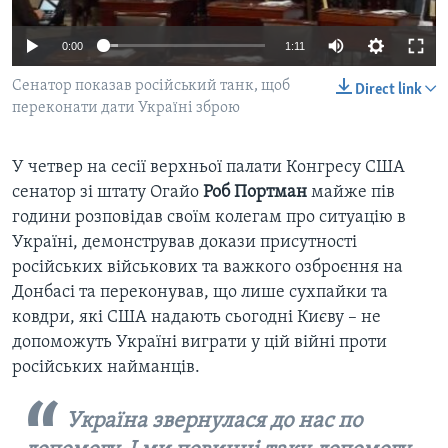
ВІДЕО
СУСПІЛЬСТВО
ТЕЛЕПРОГРАМИ
0:00
1:11
ЕКОНОМІКА
ENGLISH
ЧАС-TIME
Сенатор показав російський танк, щоб
Direct link
ІСТОРІЇ УСПІХУ УКРАЇНЦІВ
переконати дати Україні зброю
БРИФІНГ ГОЛОСУ АМЕРИКИ
Learning English
СТУДІЯ ВАШИНГТОН
У четвер на сесії верхньої палати Конгресу США
МИ В СОЦМЕРЕЖАХ
ВІКНО В АМЕРИКУ
сенатор зі штату Огайо
Роб Портман
майже пів
години розповідав своїм колегам про ситуацію в
ПРАЙМ-ТАЙМ
Україні, демонстрував докази присутності
ПОГЛЯД З ВАШИНГТОНА
російських військових та важкого озброєння на
Мови
Донбасі та переконував, що лише сухпайки та
ковдри, які США надають сьогодні Києву – не
допоможуть Україні виграти у цій війні проти
російських найманців.
Україна звернулася до нас по