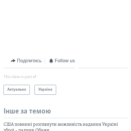
Поділитись
Follow us
This item is part of
Актуально
Україна
Інше за темою
США повинні розглянути можливість надання Україні
зброї – радник Обами