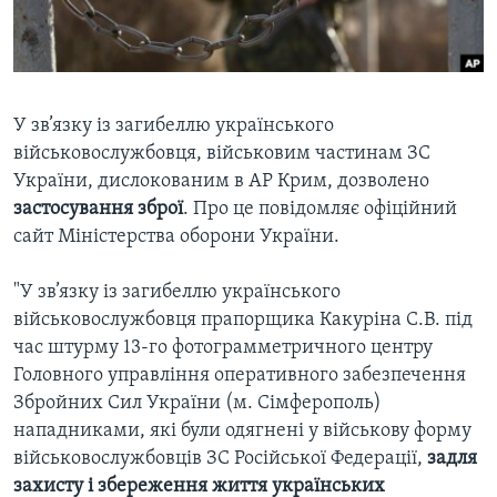
ВІДЕО
СУСПІЛЬСТВО
ТЕЛЕПРОГРАМИ
ЕКОНОМІКА
ENGLISH
ЧАС-TIME
ІСТОРІЇ УСПІХУ УКРАЇНЦІВ
БРИФІНГ ГОЛОСУ АМЕРИКИ
У зв’язку із загибеллю українського
Learning English
військовослужбовця, військовим частинам ЗС
СТУДІЯ ВАШИНГТОН
України, дислокованим в АР Крим, дозволено
МИ В СОЦМЕРЕЖАХ
ВІКНО В АМЕРИКУ
застосування зброї
. Про це повідомляє офіційний
сайт Міністерства оборони України.
ПРАЙМ-ТАЙМ
ПОГЛЯД З ВАШИНГТОНА
"У зв’язку із загибеллю українського
Мови
військовослужбовця прапорщика Какуріна С.В. під
час штурму 13-го фотограмметричного центру
Головного управління оперативного забезпечення
Збройних Сил України (м. Сімферополь)
нападниками, які були одягнені у військову форму
військовослужбовців ЗС Російської Федерації,
задля
захисту і збереження життя українських