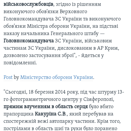
військовослужбовців
, згідно із рішенням
виконуючого обов’язки Верховного
Головнокомандувача ЗС України та виконуючого
обов’язки Міністра оборони України, на підставі
наказу начальника Генерального штабу —
Головнокомандувача
ЗС України, військовим
частинам ЗС України, дислокованим в АР Крим,
дозволено застосування зброї", - йдеться у
повідомленні.
Post
by
Міністерство оборони України
.
"Сьогодні, 18 березня 2014 року, під час штурму 13-
го фотограмметричного центру у Сімферополі,
прямим влученням в область серця
було вбито
прапорщика
Какуріна С.В
., який перебував на
спостережній вежі автопарку частини. Крім того,
пострілами в область шиї та руки було поранено