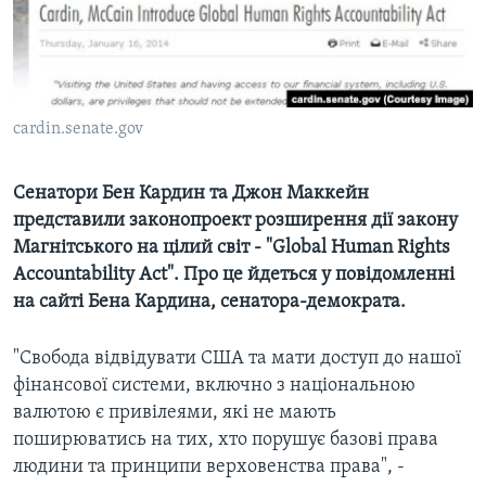
ВІДЕО
СУСПІЛЬСТВО
ТЕЛЕПРОГРАМИ
ЕКОНОМІКА
ENGLISH
ЧАС-TIME
ІСТОРІЇ УСПІХУ УКРАЇНЦІВ
БРИФІНГ ГОЛОСУ АМЕРИКИ
cardin.senate.gov
Learning English
СТУДІЯ ВАШИНГТОН
Сенатори Бен Кардин та Джон Маккейн
МИ В СОЦМЕРЕЖАХ
ВІКНО В АМЕРИКУ
представили законопроект розширення дії закону
ПРАЙМ-ТАЙМ
Магнітського на цілий світ - "Global Human Rights
Accountability Act". Про це йдеться у повідомленні
ПОГЛЯД З ВАШИНГТОНА
Мови
на сайті Бена Кардина, сенатора-демократа.
"Свобода відвідувати США та мати доступ до нашої
фінансової системи, включно з національною
валютою є привілеями, які не мають
поширюватись на тих, хто порушує базові права
людини та принципи верховенства права", -