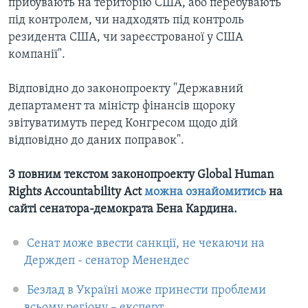
прибувають на територію США, або перебувають
під контролем, чи надходять під контроль
резидента США, чи зареєстрованої у США
компанії".
Відповідно до законопроекту "Державний
департамент та міністр фінансів щороку
звітуватимуть перед Конгресом щодо дій
відповідно до даних поправок".
З повним текстом законопроекту
Global Human
Rights Accountability Act
можна ознайомитись
на
сайті сенатора-демократа Бена Кардина.
Сенат може ввести санкції, не чекаючи на
Держдеп - сенатор Менендес
Безлад в Україні може принести проблеми
всьому регіону – експерт