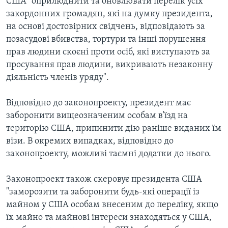
США "оприлюднити та оновлювати перелік усіх
закордонних громадян, які на думку президента,
на основі достовірних свідчень, відповідають за
позасудові вбивства, тортури та інші порушення
прав людини скоєні проти осіб, які виступають за
просування прав людини, викривають незаконну
діяльність членів уряду".
Відповідно до законопроекту, президент має
заборонити вищеозначеним особам в'їзд на
територію США, припинити дію раніше виданих їм
візи. В окремих випадках, відповідно до
законопроекту, можливі таємні додатки до нього.
Законопроект також скеровує президента США
"заморозити та заборонити будь-які операції із
майном у США особам внесеним до переліку, якщо
їх майно та майнові інтереси знаходяться у США,