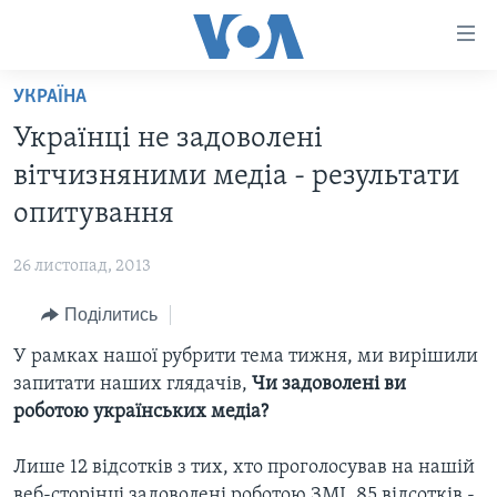
Спеціальні
потреби
Перейти
УКРАЇНА
до
ГОЛОВНА
Українці не задоволені
матеріалу
АКТУАЛЬНО
Перейти
вітчизняними медіа - результати
АНАЛІТИКА
до
СВІТ
опитування
меню
ПОЛІТИКА В США
США
сторінки
26 листопад, 2013
АДМІНІСТРАЦІЯ ПРЕЗИДЕНТА ТРАМПА: ПЕРШІ 100
УКРАЇНА
Перейти
ДНІВ
до
Поділитись
ВІЙНА - ЦЕ ОСОБИСТЕ
Пошуку
УКРАЇНЦІ В АМЕРИЦІ
У рамках нашої рубрити тема тижня, ми вирішили
УКРАЇНЦІ У СВІТІ
УКРАЇНА
запитати наших глядачів,
Чи задоволені ви
НАУКА
роботою українських медіа?
ІНТЕРВ'Ю
ЗДОРОВ'Я
БОРОТЬБА З ДЕЗІНФОРМАЦІЄЮ
Лише 12 відсотків з тих, хто проголосував на нашій
КУЛЬТУРА
веб-сторінці задоволені роботою ЗМІ. 85 відсотків -