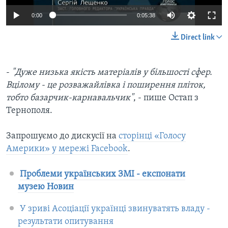
0:00
0:05:38
Direct link
-
"Дуже низька якість матеріалів у більшості сфер.
Вцілому - це розважайлівка і поширення пліток,
тобто базарчик-карнавальчик"
, - пише Остап з
Тернополя.
Запрошуємо до дискусії на
сторінці «Голосу
Америки» у мережі Facebook
.
Проблеми українських ЗМІ - експонати
музею Новин
У зриві Асоціації українці звинуватять владу -
результати опитування