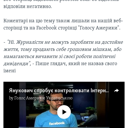
ВІДЕО
СУСПІЛЬСТВО
відповіли негативно.
ТЕЛЕПРОГРАМИ
ЕКОНОМІКА
Коментарі на цю тему також лишали на нашій веб-
ENGLISH
ЧАС-TIME
ІСТОРІЇ УСПІХУ УКРАЇНЦІВ
сторінці та на Facebook сторінці "Голосу Америки".
БРИФІНГ ГОЛОСУ АМЕРИКИ
Learning English
-
"Ні. Журналісти не можуть заробляти на достойне
СТУДІЯ ВАШИНГТОН
життя, тому продають себе грошовим мішкам, або
МИ В СОЦМЕРЕЖАХ
ВІКНО В АМЕРИКУ
намагаються вичавити зі своєї роботи політичні
ПРАЙМ-ТАЙМ
дивіденди",
- Пише глядач, який не назвав свого
імені
ПОГЛЯД З ВАШИНГТОНА
Мови
Янукович спробує контролювати Інтернет - Лещенко
by
Голос Америки Українською
No media source currently available