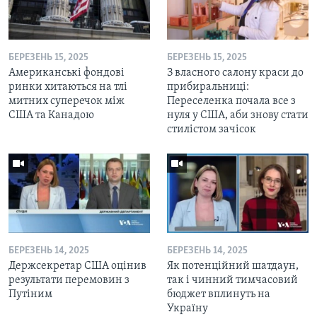
БЕРЕЗЕНЬ 15, 2025
БЕРЕЗЕНЬ 15, 2025
Американські фондові
З власного салону краси до
ринки хитаються на тлі
прибиральниці:
митних суперечок між
Переселенка почала все з
США та Канадою
нуля у США, аби знову стати
стилістом зачісок
БЕРЕЗЕНЬ 14, 2025
БЕРЕЗЕНЬ 14, 2025
Держсекретар США оцінив
Як потенційний шатдаун,
результати перемовин з
так і чинний тимчасовий
Путіним
бюджет вплинуть на
Україну