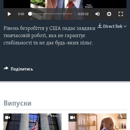
ВІДЕО
СУСПІЛЬСТВО
ТЕЛЕПРОГРАМИ
0:00
0:03:32
ЕКОНОМІКА
ENGLISH
ЧАС-TIME
ІСТОРІЇ УСПІХУ УКРАЇНЦІВ
Direct link
Рівень безробіття у США падає завдяки
БРИФІНГ ГОЛОСУ АМЕРИКИ
тимчасовій роботі, яка не гарантує
Learning English
стабільності та не дає будь-яких пільг.
СТУДІЯ ВАШИНГТОН
МИ В СОЦМЕРЕЖАХ
ВІКНО В АМЕРИКУ
ПРАЙМ-ТАЙМ
Поділитись
ПОГЛЯД З ВАШИНГТОНА
Мови
Випуски