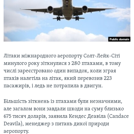
ВІДЕО
СУСПІЛЬСТВО
ТЕЛЕПРОГРАМИ
ЕКОНОМІКА
ENGLISH
ЧАС-TIME
ІСТОРІЇ УСПІХУ УКРАЇНЦІВ
БРИФІНГ ГОЛОСУ АМЕРИКИ
Learning English
СТУДІЯ ВАШИНГТОН
МИ В СОЦМЕРЕЖАХ
ВІКНО В АМЕРИКУ
Літаки міжнародного аеропорту Солт-Лейк-Сіті
минулого року зіткнулися з 280 птахами, в тому
ПРАЙМ-ТАЙМ
числі зареєстровано один випадок, коли зграя
ПОГЛЯД З ВАШИНГТОНА
птахів налетіла на літак, який перевозив 223
Мови
пасажирів, і ледь не потрапила в двигун.
Більшість зіткнень із птахами були незначними,
але загалом вони завдали шкоди на суму близько
675 тисяч доларів, заявила Кендес Деавіла (Candace
Deavila), менеджер з питань дикої природи
аеропорту.