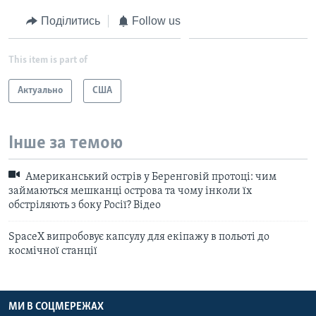
Поділитись
Follow us
This item is part of
Актуально
США
Інше за темою
Американський острів у Беренговій протоці: чим
займаються мешканці острова та чому інколи їх
обстріляють з боку Росії? Відео
SpaceX випробовує капсулу для екіпажу в польоті до
космічної станції
МИ В СОЦМЕРЕЖАХ