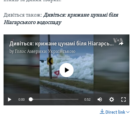
Дивіться також:
Дивіться: крижане цунамі біля
Ніагарського водоспаду
Дивіться: крижане цунамі біля Ніагарського водоспаду. Відео
by
Голос Америки Українською
No media source currently available
0:00
0:52
Direct link