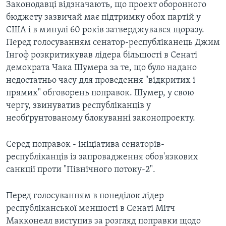
Законодавці відзначають, що проект оборонного
бюджету зазвичай має підтримку обох партій у
США і в минулі 60 років затверджувався щоразу.
Перед голосуванням сенатор-республіканець Джим
Інгоф розкритикував лідера більшості в Сенаті
демократа Чака Шумера за те, що було надано
недостатньо часу для проведення "відкритих і
прямих" обговорень поправок. Шумер, у свою
чергу, звинуватив республіканців у
необґрунтованому блокуванні законопроекту.
Серед поправок - ініціатива сенаторів-
республіканців із запровадження обов'язкових
санкції проти "Північного потоку-2".
Перед голосуванням в понеділок лідер
республіканської меншості в Сенаті Мітч
Макконелл виступив за розгляд поправки щодо