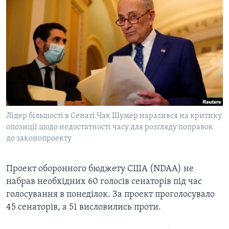
ВІДЕО
СУСПІЛЬСТВО
ТЕЛЕПРОГРАМИ
ЕКОНОМІКА
ENGLISH
ЧАС-TIME
ІСТОРІЇ УСПІХУ УКРАЇНЦІВ
БРИФІНГ ГОЛОСУ АМЕРИКИ
Learning English
СТУДІЯ ВАШИНГТОН
МИ В СОЦМЕРЕЖАХ
ВІКНО В АМЕРИКУ
ПРАЙМ-ТАЙМ
Лідер більшості в Сенаті Чак Шумер наразився на критику
опозиції щодо недостатності часу для розгляду поправок
ПОГЛЯД З ВАШИНГТОНА
до законопроекту
Мови
Проект оборонного бюджету США (NDAA) не
набрав необхідних 60 голосів сенаторів під час
голосування в понеділок. За проект проголосувало
45 сенаторів, а 51 висловились проти.