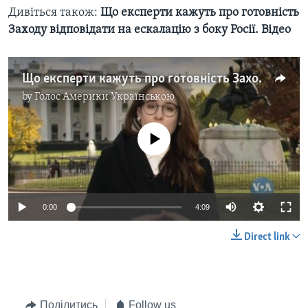
Дивіться також:
Що експерти кажуть про готовність
Заходу відповідати на ескалацію з боку Росії. Відео
Що експерти кажуть про готовність Заходу відповідати на ескалацію з боку Росії. Відео
by
Голос Америки Українською
No media source currently available
0:00
4:09
Direct link
Поділитись
Follow us