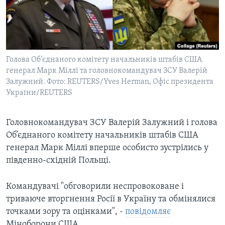
ВІДЕО
СУСПІЛЬСТВО
ТЕЛЕПРОГРАМИ
ЕКОНОМІКА
ENGLISH
ЧАС-TIME
ІСТОРІЇ УСПІХУ УКРАЇНЦІВ
БРИФІНГ ГОЛОСУ АМЕРИКИ
Голова Об’єднаного комітету начальників штабів США
Learning English
генерал Марк Міллі та головнокомандувач ЗСУ Валерій
СТУДІЯ ВАШИНГТОН
Залужний. Фото: REUTERS/Yves Herman, Офіс президента
МИ В СОЦМЕРЕЖАХ
ВІКНО В АМЕРИКУ
України/REUTERS
ПРАЙМ-ТАЙМ
Головнокомандувач ЗСУ Валерій Залужний і голова
ПОГЛЯД З ВАШИНГТОНА
Об’єднаного комітету начальників штабів США
Мови
генерал Марк Міллі вперше особисто зустрілись у
південно-східній Польщі.
Командувачі "обговорили неспровоковане і
триваюче вторгнення Росії в Україну та обмінялися
точками зору та оцінками", -
повідомляє
Міноборони США.