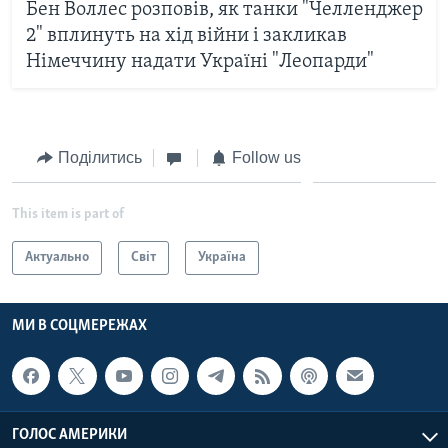
Бен Воллес розповів, як танки "Челленджер
2" вплинуть на хід війни і закликав
Німеччину надати Україні "Леопарди"
Поділитись
Follow us
This item is part of
Актуально
Світ
Україна
МИ В СОЦМЕРЕЖАХ
ГОЛОС АМЕРИКИ