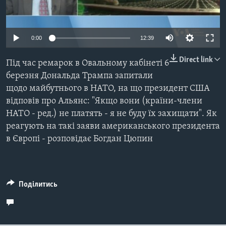
ВІДЕО
СУСПІЛЬСТВО
ТЕЛЕПРОГРАМИ
ЕКОНОМІКА
Auto
ENGLISH
ЧАС-TIME
0:00
12:39
ІСТОРІЇ УСПІХУ УКРАЇНЦІВ
240p
БРИФІНГ ГОЛОСУ АМЕРИКИ
Direct link
Під час ремарок в Овальному кабінеті 6
Learning English
360p
СТУДІЯ ВАШИНГТОН
березня Дональда Трампа запитали
щодо майбутнього в НАТО, на що президент США
480p
МИ В СОЦМЕРЕЖАХ
ВІКНО В АМЕРИКУ
Auto
240p
360p
480p
відповів про Альянс: "Якщо вони (країни-члени
720p
ПРАЙМ-ТАЙМ
НАТО - ред.) не платять - я не буду їх захищати". Як
720p
1080p
1080p
реагують на такі заяви американського президента
ПОГЛЯД З ВАШИНГТОНА
Мови
в Європі - розповідає Богдан Цюпин
Поділитись