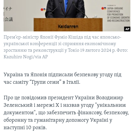
ВІДЕО
СУСПІЛЬСТВО
ТЕЛЕПРОГРАМИ
ЕКОНОМІКА
ENGLISH
ЧАС-TIME
ІСТОРІЇ УСПІХУ УКРАЇНЦІВ
БРИФІНГ ГОЛОСУ АМЕРИКИ
Прем’єр-міністр Японії Фуміо Кішіда під час японсько-
Learning English
СТУДІЯ ВАШИНГТОН
української конференції зі сприяння економічному
зростанню та реконструкції у Токіо 19 лютого 2024 р. Фото:
МИ В СОЦМЕРЕЖАХ
ВІКНО В АМЕРИКУ
Kazuhiro Nogi/via AP
ПРАЙМ-ТАЙМ
Україна та Японія підписали безпекову угоду під
ПОГЛЯД З ВАШИНГТОНА
Мови
час саміту “Групи семи” в Італії.
Про це повідомив президент України Володимир
Зеленський і мережі Х і назвав угоду "унікальним
документом", що забезпечить фінансову, безпекову,
оборонну та гуманітарну допомогу Україні у
наступні 10 років.