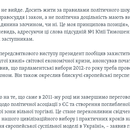
х не вийде. Досить жити за правилами політичного шо
равосуддя і закон, а не політична доцільність мають в
адянина злочином, чи ні. Це моя принципова позиція»,
евидь, адресуючи ці слова підсудній №1 Юлії Тимошенк
 заступникам.
 передсвяткового виступу президент пообіцяв захистити
угої хвилі» світової економічної кризи, анонсував поча
вив, що парламентські вибори 2012-го року треба пров
оном. Він також окреслив блискучі європейські персп
 на те, що саме в 2011-му році ми завершимо перегово
до політичної асоціації з ЄС та створення поглибленої 
 зони вільної торгівлі. Це стане переконливим свідч
 нашого цивілізаційного вибору і практичних кроків н
 європейської суспільної моделі в Україні», – заявив г