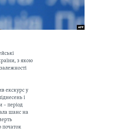
ейські
раїни, з якою
езалежності
ив екскурс у
іднесень і
 – період
мала шанс на
мерть
о початок