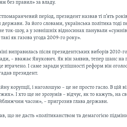
м без правил» за владу.
тпомаранчевий період, президент назвав ті п’ять рок
держави. За його словами, українська політика тоді 
не ток-шоу, а у зовнішніх відносинах панували «сумні
 такі як газова угода 2009-го року».
аїні виправилась після президентських виборів 2010-го
ади, – вважає Янукович. Як він заявив, тепер шанс на
е втрачено. І саме заради успішності реформ він оголо
агадав президент.
йну корупції, і наголошую – це не просто гасло. В цій ві
жих». І хто ще не зрозумів – відчує, як то кажуть, на с
йближчим часом», – пригрозив глава держави.
ав, що не дасть «політиканством та демагогією підмін