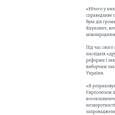
«Нічого у ни
справедливе п
була дія гром
Янукович, воч
міжнародним
Під час свого
наслідків «др
реформи і зая
виборчим зак
України.
«Я розраховую
Євросоюзом що
всеохоплюючої
незворотності
запровадження