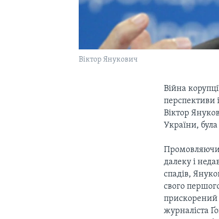
Віктор Янукович
Війна корупці
перспективи 
Віктор Януков
України, була
Промовляючи у
далеку і неда
спадів, Янук
свого першого
прискорений у
журналіста Ґо