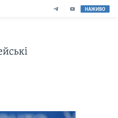
НАЖИВО
ейські