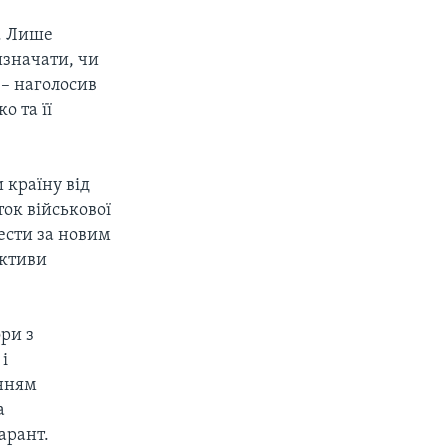
у. Лише
изначати, чи
 – наголосив
о та її
 країну від
ток військової
ести за новим
ективи
ри з
і
енням
а
арант.