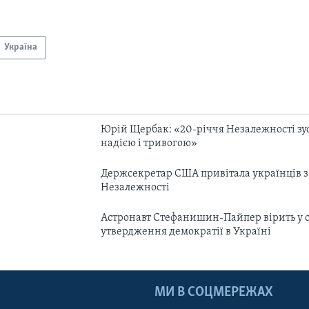
Україна
Юрій Щербак: «20-річчя Незалежності зу
надією і тривогою»
Держсекретар США привітала українців 
Незалежності
Астронавт Стефанишин-Пайпер вірить у ст
утвердження демократії в Україні
МИ В СОЦМЕРЕЖАХ