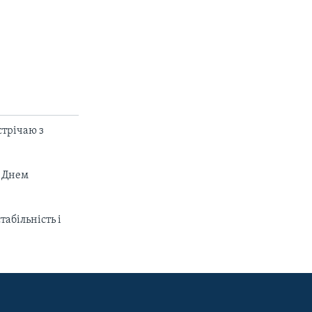
стрічаю з
з Днем
абільність і