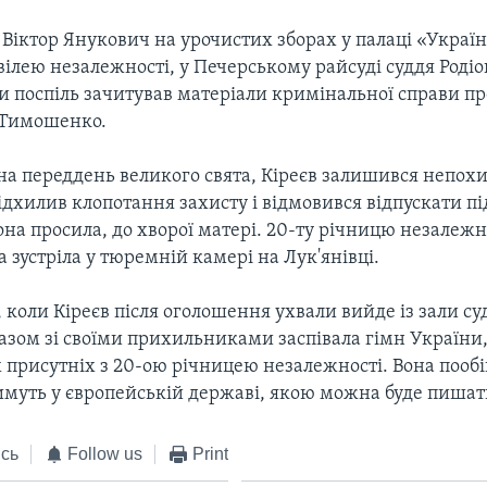
к Віктор Янукович на урочистих зборах у палаці «Украї
ілею незалежності, у Печерському райсуді суддя Родіо
и поспіль зачитував матеріали кримінальної справи пр
ї Тимошенко.
а переддень великого свята, Кіреєв залишився непохи
ідхилив клопотання захисту і відмовився відпускати п
она просила, до хворої матері. 20-ту річницю незалежн
 зустріла у тюремній камері на Лук'янівці.
коли Кіреєв після оголошення ухвали вийде із зали суд
зом зі своїми прихильниками заспівала гімн України, 
х присутніх з 20-ою річницею незалежності. Вона пообі
имуть у європейській державі, якою можна буде пишат
сь
Follow us
Print