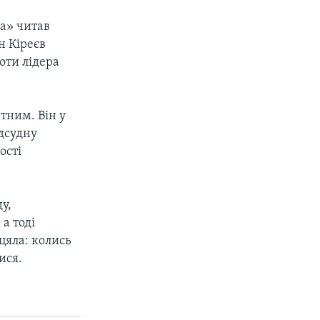
на» читав
н Кіреєв
оти лідера
тним. Він у
ідсудну
ості
у,
а тоді
цяла: колись
ися.