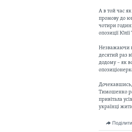
А в той час я
промову до юв
чотири годин
опозиції Юлі
Незважаючи н
десятий раз в
додому – як в
опозиціонерка
Дочекавшись, 
Тимошенко ра
привітала усі
українці жит
Поділити