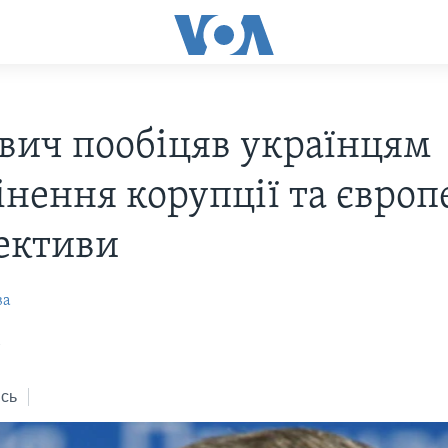
вич пообіцяв українцям
інення корупції та європ
ективи
ва
1
сь