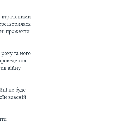
ів втраченими
перетворилася
вні прожекти
 року та його
 проведення
сив війну
йні не буде
воїй власній
ити