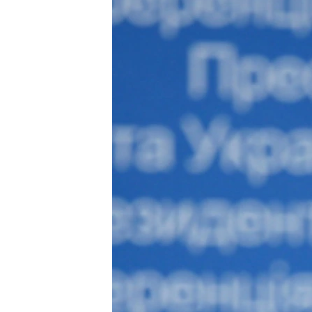
СУСПІЛЬСТВО
ТЕЛЕПРОГРАМИ
ЕКОНОМІКА
ENGLISH
ЧАС-TIME
ІСТОРІЇ УСПІХУ УКРАЇНЦІВ
БРИФІНГ ГОЛОСУ АМЕРИКИ
СТУДІЯ ВАШИНГТОН
ВІКНО В АМЕРИКУ
ПРАЙМ-ТАЙМ
ПОГЛЯД З ВАШИНГТОНА