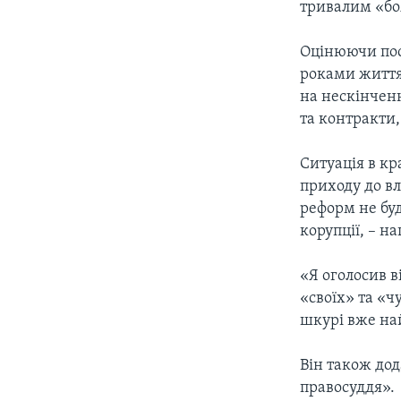
тривалим «боя
Оцінюючи пос
роками життя 
на нескінчен
та контракти,
Ситуація в кр
приходу до вл
реформ не буд
корупції, – н
«Я оголосив ві
«своїх» та «чу
шкурі вже на
Він також дод
правосуддя».