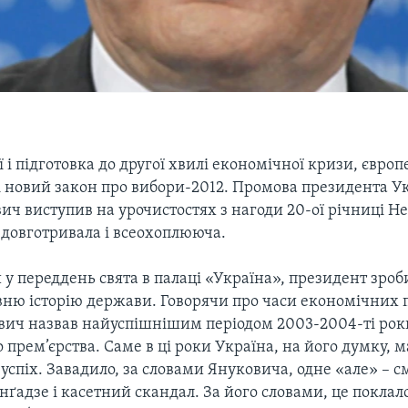
ї і підготовка до другої хвилі економічної кризи, європ
і новий закон про вибори-2012. Промова президента Ук
ич виступив на урочистостях з нагоди 20-ої річниці Н
 довготривала і всеохоплююча.
 переддень свята в палаці «Україна», президент зроб
вню історію держави. Говорячи про часи економічних п
ович назвав найуспішнішим періодом 2003-2004-ті роки
 прем’єрства. Саме в ці роки Україна, на його думку, 
спіх. Завадило, за словами Януковича, одне «але» – с
нґадзе і касетний скандал. За його словами, це поклал