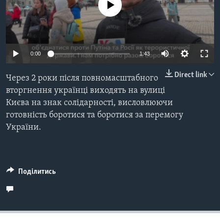
ВІДЕО
No media source currently available
СУСПІЛЬСТВО
ТЕЛЕПРОГРАМИ
ЕКОНОМІКА
ENGLISH
ЧАС-TIME
ІСТОРІЇ УСПІХУ УКРАЇНЦІВ
БРИФІНГ ГОЛОСУ АМЕРИКИ
0:00
1:43
Learning English
СТУДІЯ ВАШИНГТОН
Direct link
Через 2 роки після повномасштабного
МИ В СОЦМЕРЕЖАХ
ВІКНО В АМЕРИКУ
вторгнення українці виходять на вулиці
Києва на знак солідарності, висловлюючи
ПРАЙМ-ТАЙМ
готовність боротися та боротися за перемогу
ПОГЛЯД З ВАШИНГТОНА
України.
Мови
Поділитись