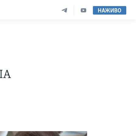
НАЖИВО
ША