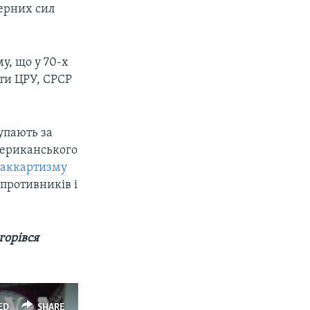
дерних сил
у, що у 70-х
нти ЦРУ, СРСР
упають за
мериканського
Маккартизму
 противників і
горівся
ED
SHARE