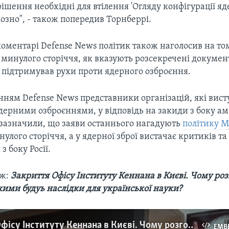
ішення необхідні для втілення 'Огляду конфігурації я
озно", - також попередив Торнберрі.
оментарі Defense News політик також наголосив на том
 минулого сторіччя, як вказують розсекречені докуме
 підтримував рухи проти ядерного озброєння.
нням Defense News представники організацій, які вист
ядерними озброєннями, у відповідь на закиди з боку а
 зазначили, що заяви останнього нагадують
політику 
нулого сторіччя, а у ядерної зброї вистачає критиків та
з боку Росії.
ож:
Закриття Офісу Інституту Кеннана в Києві. Чому роз
кими будуь наслідки для української науки?
Закриття Офісу Інституту Кеннана в Києві. Чому розгорівся конфлікт та якими будуь наслідки для української науки? Відео
EMB