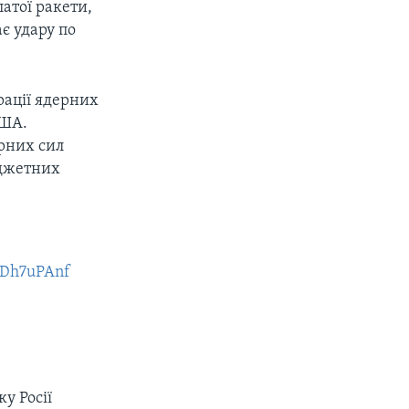
атої ракети,
є удару по
рації ядерних
США.
ерних сил
юджетних
0UDh7uPAnf
у Росії