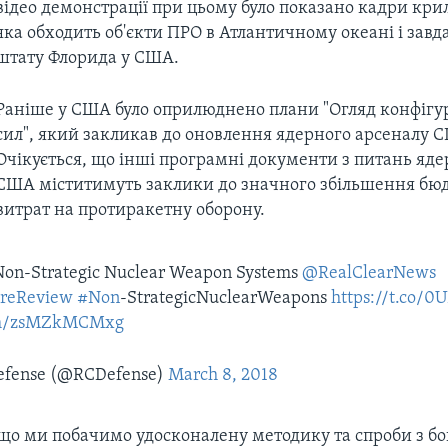
відео демонстрації при цьому було показано кадри крил
яка обходить об'єкти ПРО в Атлантичному океані і завда
штату Флорида у США.
Раніше у США було оприлюднено плани "Огляд конфігу
сил", який закликав до оновлення ядерного арсеналу 
Очікується, що інші програмні документи з питань яд
США міститимуть заклики до значного збільшення б
витрат на протиракетну оборону.
Non-Strategic Nuclear Weapon Systems
@RealClearNews
ureReview
#Non
-StrategicNuclearWeapons
https://t.co/
com/zsMZkMCMxg
efense (@RCDefense)
March 8, 2018
що ми побачимо удосконалену методику та спроби з бок