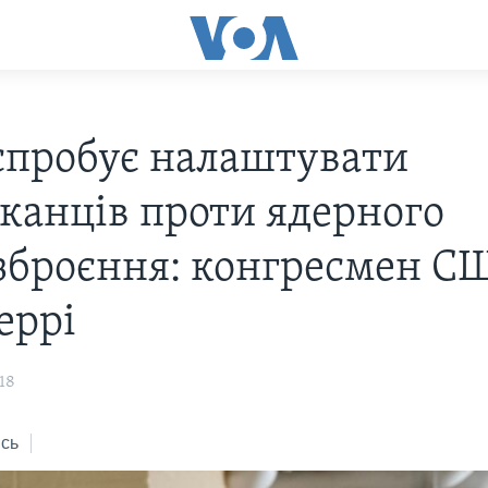
 спробує налаштувати
канців проти ядерного
зброєння: конгресмен С
еррі
18
сь