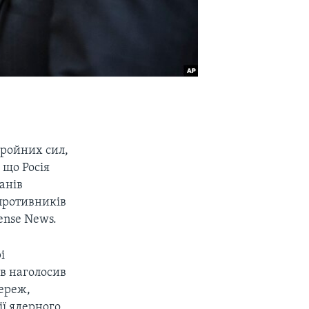
бройних сил,
 що Росія
анів
противників
ense News.
і
ів наголосив
мереж,
ії ядерного