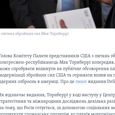
з питань збройних сил Мак Торнберрі
Голова Комітету Палати представників США з питань з
конгресмен-республіканець Мак Торнберрі попередив,
може спробувати вплинути на публічне обговорення пл
модернізації збройних сил США та отримати вплив на 
ядерних озброєнь в америці. Про це
пише
видання Def
Як відзначає видання, Торнберрі у ході виступу у Центр
стратегічних та міжнародних досліджень декілька раз
на тому, що Росія готується, за допомогою соціальних 
роздмухати громадську опозицію до планів модернізац