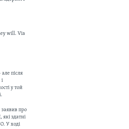
ey will. Via
 але після
 і
сті у той
.
 заявив про
, які здатні
. У ході