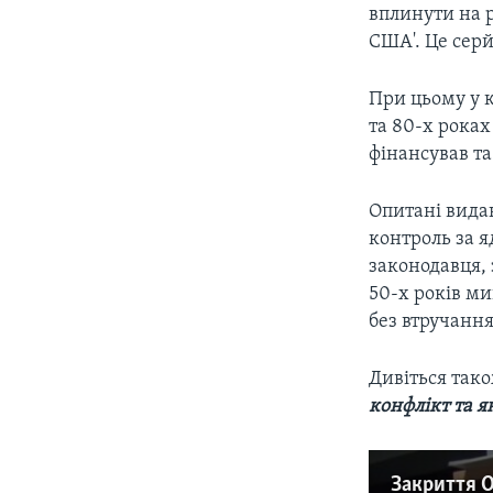
вплинути на р
США'. Це серй
При цьому у к
та 80-х роках
фінансував та
Опитані вида
контроль за 
законодавця,
50-х років ми
без втручання 
Дивіться так
конфлікт та я