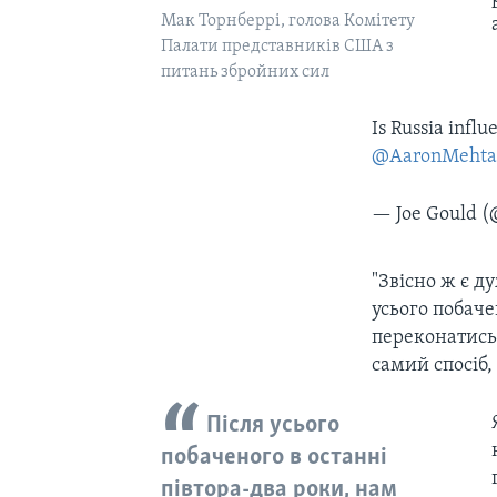
Мак Торнберрі, голова Комітету
Палати представників США з
питань збройних сил
Is Russia infl
@AaronMeht
— Joe Gould (
"Звісно ж є д
усього побаче
переконатись
самий спосіб,
Після усього
побаченого в останні
півтора-два роки, нам