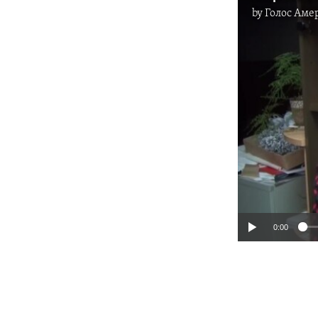
by
Голос Аме
0:00