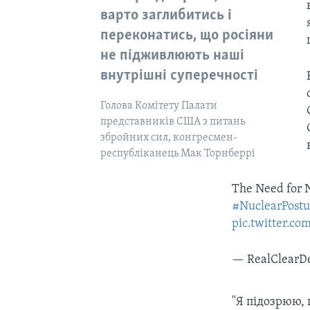
варто заглибитись і
переконатись, що росіяни
не підживлюють наші
внутрішні суперечності
Голова Комітету Палати
представників США з питань
збройних сил, конгресмен-
республіканець Мак Торнберрі
The Need for 
#NuclearPost
pic.twitter.
— RealClearD
"Я підозрюю, 