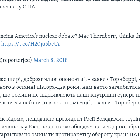
арсеналу США.
uencing America’s nuclear debate? Mac Thornberry thinks th
a
https://t.co/H20ju5betA
@reporterjoe)
March 8, 2018
уже щирі, доброзичливі опоненти", - заявив Торнберрі, -
ного в останні півтора-два роки, нам варто заглибитись
, що росіяни не підживлюють наші внутрішні суперечно
 який ми побачили в останні місяці", - заявив Торнберрі
Як відомо, нещодавно президент Росії Володимир Путін
наявність у Росії новітніх засобів доставки ядерної зброї
гарантовано оминати протиракетну оборону країн НАТО