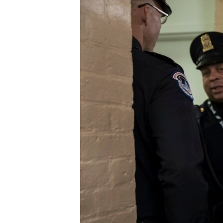
СУСПІЛЬСТВО
ТЕЛЕПРОГРАМИ
ЕКОНОМІКА
ENGLISH
ЧАС-TIME
ІСТОРІЇ УСПІХУ УКРАЇНЦІВ
БРИФІНГ ГОЛОСУ АМЕРИКИ
СТУДІЯ ВАШИНГТОН
ВІКНО В АМЕРИКУ
ПРАЙМ-ТАЙМ
ПОГЛЯД З ВАШИНГТОНА