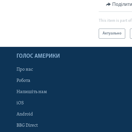
Поділити
This item is part of
Актуально
ГОЛОС АМЕРИКИ
Про нас
Робота
Напишіть нам
iOS
Android
Learning English
BBG Direct