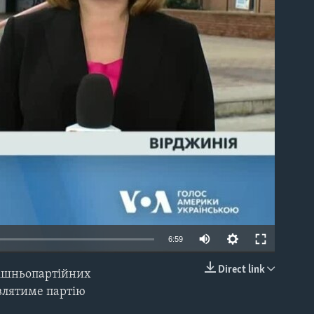
able
6:59
Direct link
трішньопартійних
EMBED
авлятиме партію