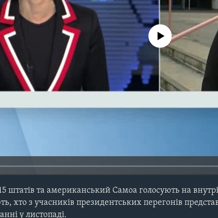
No media source currently avail
, 15 штатів та американський Самоа голосують на вну
ть, хто з учасників президентських перегонів предст
анні у листопаді.