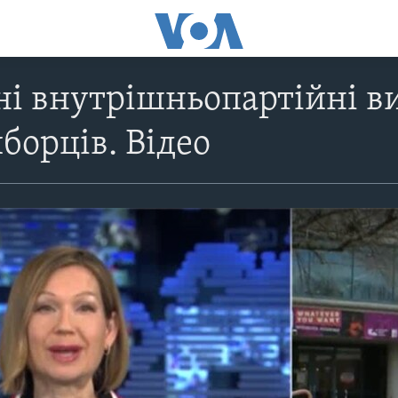
і внутрішньопартійні в
борців. Відео