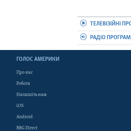
ТЕЛЕВІЗІЙНІ П
РАДІО ПРОГРА
ГОЛОС АМЕРИКИ
Про нас
Робота
Напишіть нам
iOS
Android
Learning English
BBG Direct