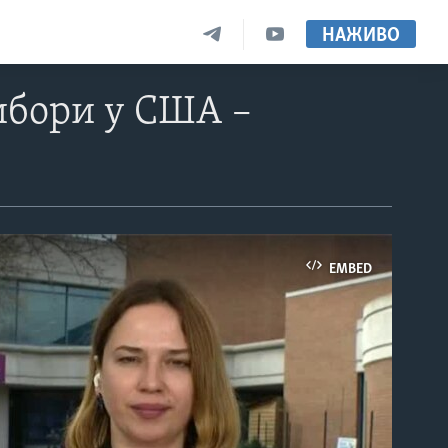
НАЖИВО
ибори у США –
EMBED