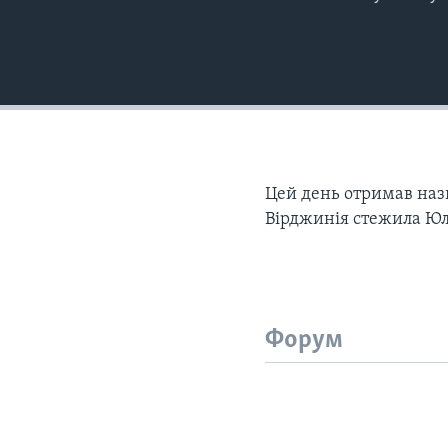
Цей день отримав назв
Вірджинія стежила Юл
Форум