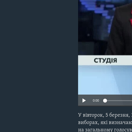
СУСПІЛЬСТВО
ТЕЛЕПРОГРАМИ
ЕКОНОМІКА
ENGLISH
ЧАС-TIME
ІСТОРІЇ УСПІХУ УКРАЇНЦІВ
БРИФІНГ ГОЛОСУ АМЕРИКИ
СТУДІЯ ВАШИНГТОН
ВІКНО В АМЕРИКУ
ПРАЙМ-ТАЙМ
ПОГЛЯД З ВАШИНГТОНА
0:00
У вівторок, 5 березня
виборах, які визначаю
на загальному голосув