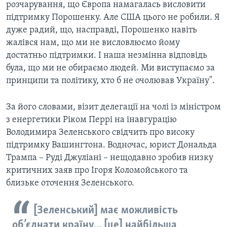
розчарування, що Європа намагалась висловити
підтримку Порошенку. Але США цього не робили. Я
дуже радий, що, насправді, Порошенко навіть
жалівся нам, що ми не висловлюємо йому
достатньо підтримки. І наша незмінна відповідь
була, що ми не обираємо людей. Ми виступаємо за
принципи та політику, хто б не очолював Україну".
За його словами, візит делегації на чолі із міністром
з енергетики Ріком Перрі на інавгурацію
Володимира Зеленського свідчить про високу
підтримку Вашингтона. Водночас, юрист Дональда
Трампа – Руді Джуліані – нещодавно зробив низку
критичних заяв про Ігоря Коломойського та
близьке оточення Зеленського.
[Зеленський] має можливість
об’єднати країну... [це] найбільша