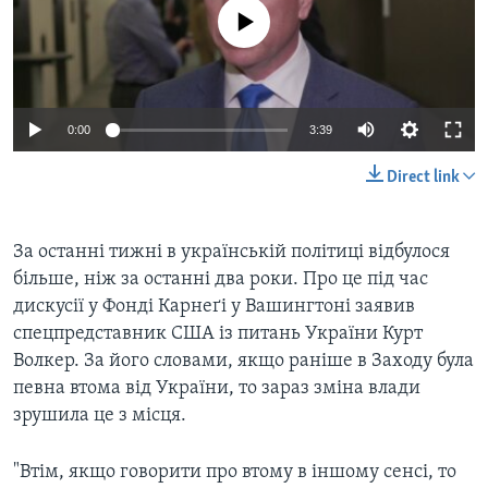
ВІДЕО
СУСПІЛЬСТВО
No media source currently available
ТЕЛЕПРОГРАМИ
ЕКОНОМІКА
ENGLISH
ЧАС-TIME
ІСТОРІЇ УСПІХУ УКРАЇНЦІВ
БРИФІНГ ГОЛОСУ АМЕРИКИ
0:00
3:39
Learning English
СТУДІЯ ВАШИНГТОН
Direct link
МИ В СОЦМЕРЕЖАХ
ВІКНО В АМЕРИКУ
ПРАЙМ-ТАЙМ
За останні тижні в українській політиці відбулося
ПОГЛЯД З ВАШИНГТОНА
більше, ніж за останні два роки. Про це під час
Мови
дискусії у Фонді Карнеґі у Вашингтоні заявив
спецпредставник США із питань України Курт
Волкер. За його словами, якщо раніше в Заходу була
певна втома від України, то зараз зміна влади
зрушила це з місця.
"Втім, якщо говорити про втому в іншому сенсі, то