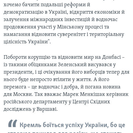
хочемо бачити подальші реформи й
демократизацію в Україні, відкриття економіки й
залучення міжнародних інвестицій й водночас
продовження участі у Мінському процесі та
намагання відновити суверенітет і територіальну
цілісність України".
Побороти корупцію та відновити мир на Донбасі –
із такими обіцянками Зеленський висувався у
президенти, і ці очікування його виборців тепер для
нього буде непросто втілити у життя. А його
перемога – це водночас і добра, й погана новина
для Москви. Так вважає Марек Менкішак керівник
російського департаменту у Центрі Східних
досліджень у Варшаві.
Кремль боїться успіху України, бо це