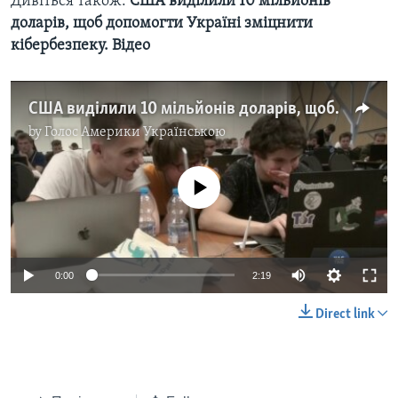
Дивіться також:
США виділили 10 мільйонів
доларів, щоб допомогти Україні зміцнити
кібербезпеку. Відео
США виділили 10 мільйонів доларів, щоб допомогти Україні зміцнити кібербезпеку. Відео
by
Голос Америки Українською
No media source currently available
0:00
2:19
Direct link