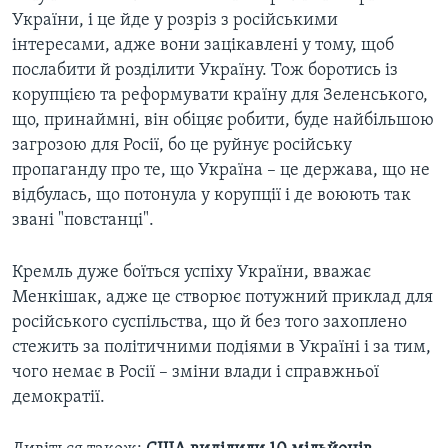
України, і це йде у розріз з російськими
інтересами, адже вони зацікавлені у тому, щоб
послабити й розділити Україну. Тож боротись із
корупцією та реформувати країну для Зеленського,
що, принаймні, він обіцяє робити, буде найбільшою
загрозою для Росії, бо це руйнує російську
пропаганду про те, що Україна – це держава, що не
відбулась, що потонула у корупції і де воюють так
звані "повстанці".
Кремль дуже боїться успіху України, вважає
Менкішак, адже це створює потужний приклад для
російського суспільства, що й без того захоплено
стежить за політичними подіями в Україні і за тим,
чого немає в Росії – зміни влади і справжньої
демократії.