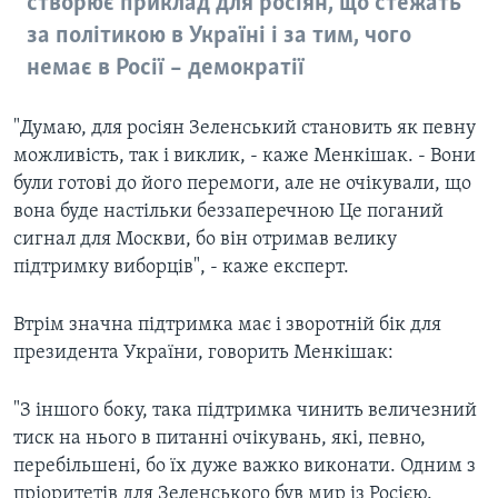
створює приклад для росіян, що стежать
за політикою в Україні і за тим, чого
немає в Росії – демократії
"Думаю, для росіян Зеленський становить як певну
можливість, так і виклик, - каже Менкішак. - Вони
були готові до його перемоги, але не очікували, що
вона буде настільки беззаперечною Це поганий
сигнал для Москви, бо він отримав велику
підтримку виборців", - каже експерт.
Втрім значна підтримка має і зворотній бік для
президента України, говорить Менкішак:
"З іншого боку, така підтримка чинить величезний
тиск на нього в питанні очікувань, які, певно,
перебільшені, бо їх дуже важко виконати. Одним з
пріоритетів для Зеленського був мир із Росією.