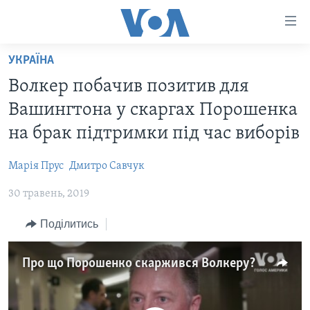
Спеціальні
потреби
Перейти
УКРАЇНА
до
ГОЛОВНА
Волкер побачив позитив для
матеріалу
АКТУАЛЬНО
Перейти
Вашингтона у скаргах Порошенка
АНАЛІТИКА
до
СВІТ
на брак підтримки під час виборів
меню
ПОЛІТИКА В США
США
сторінки
Марія Прус
Дмитро Савчук
АДМІНІСТРАЦІЯ ПРЕЗИДЕНТА ТРАМПА: ПЕРШІ 100
УКРАЇНА
Перейти
ДНІВ
до
30 травень, 2019
ВІЙНА - ЦЕ ОСОБИСТЕ
Пошуку
УКРАЇНЦІ В АМЕРИЦІ
Поділитись
УКРАЇНЦІ У СВІТІ
УКРАЇНА
НАУКА
ІНТЕРВ'Ю
Про що Порошенко скаржився Волкеру?
ЗДОРОВ'Я
БОРОТЬБА З ДЕЗІНФОРМАЦІЄЮ
КУЛЬТУРА