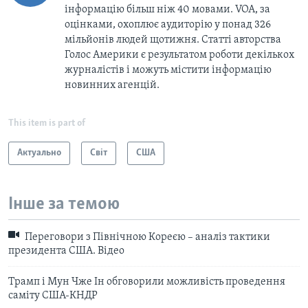
інформацію більш ніж 40 мовами. VOA, за
оцінками, охоплює аудиторію у понад 326
мільйонів людей щотижня. Статті авторства
Голос Америки є результатом роботи декількох
журналістів і можуть містити інформацію
новинних агенцій.
This item is part of
Актуально
Світ
США
Інше за темою
Переговори з Північною Кореєю – аналіз тактики
президента США. Відео
Трамп і Мун Чже Ін обговорили можливість проведення
саміту США-КНДР