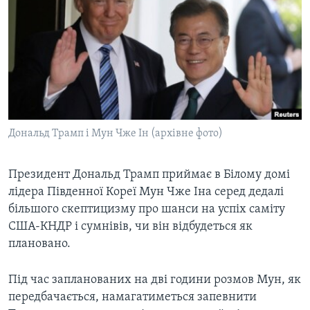
ВІДЕО
СУСПІЛЬСТВО
ТЕЛЕПРОГРАМИ
ЕКОНОМІКА
ENGLISH
ЧАС-TIME
ІСТОРІЇ УСПІХУ УКРАЇНЦІВ
БРИФІНГ ГОЛОСУ АМЕРИКИ
Learning English
СТУДІЯ ВАШИНГТОН
МИ В СОЦМЕРЕЖАХ
ВІКНО В АМЕРИКУ
Дональд Трамп і Мун Чже Ін (архівне фото)
ПРАЙМ-ТАЙМ
Президент Дональд Трамп приймає в Білому домі
ПОГЛЯД З ВАШИНГТОНА
Мови
лідера Південної Кореї Мун Чже Іна серед дедалі
більшого скептицизму про шанси на успіх саміту
США-КНДР і сумнівів, чи він відбудеться як
плановано.
Під час запланованих на дві години розмов Мун, як
передбачається, намагатиметься запевнити