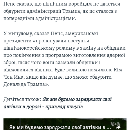
Пенс сказав, що північним корейцям не вдасться
обдурити адмінінстрації Трампа, як це сталося з
попередніми адміністраціями.
У минулому, сказав Пенс, американські
президенти «пропонували поступки
північнокорейському режиму в заміну на обіцянки
про покінчення з програмою виготовлення ядерної
зброї, після чого вони зламали обіцянки і
відмовилися від них. Буде великою помилкою Кім
Чен Ина, якщо він думає, що зможе обдурити
Дональда Трампа».
Дивіться також:
Як ми будемо заряджати свої
автівки в дорозі - приклад шведів
Як ми будемо заряджати свої автівки в дорозі - приклад шведів. Відео