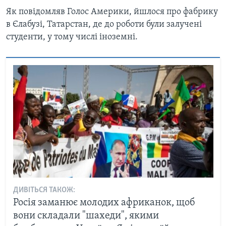
Як повідомляв Голос Америки, йшлося про фабрику
в Єлабузі, Татарстан, де до роботи були залучені
студенти, у тому числі іноземні.
ДИВІТЬСЯ ТАКОЖ:
Росія заманює молодих африканок, щоб
вони складали "шахеди", якими