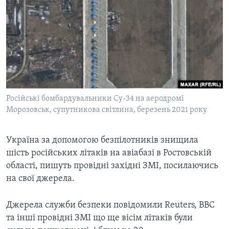
ВІДЕО
СУСПІЛЬСТВО
ТЕЛЕПРОГРАМИ
ЕКОНОМІКА
ENGLISH
ЧАС-TIME
ІСТОРІЇ УСПІХУ УКРАЇНЦІВ
БРИФІНГ ГОЛОСУ АМЕРИКИ
Learning English
СТУДІЯ ВАШИНГТОН
МИ В СОЦМЕРЕЖАХ
ВІКНО В АМЕРИКУ
Російські бомбардувальники Су-34 на аеродромі
Морозовськ, супутникова світлина, березень 2021 року
ПРАЙМ-ТАЙМ
ПОГЛЯД З ВАШИНГТОНА
Україна за допомогою безпілотників знищила
Мови
шість російських літаків на авіабазі в Ростовській
області, пишуть провідні західні ЗМІ, посилаючись
на свої джерела.
Джерела служби безпеки повідомили Reuters, BBC
та інші провідні ЗМІ що ще вісім літаків були