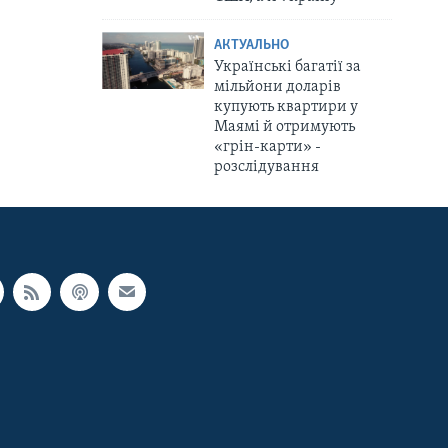
АКТУАЛЬНО
Українські багатії за
мільйони доларів
купують квартири у
Маямі й отримують
«грін-карти» -
розслідування