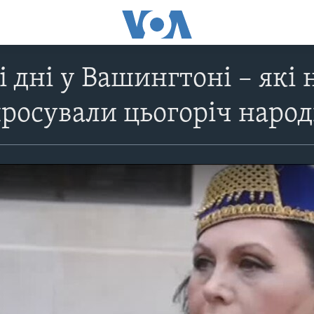
і дні у Вашингтоні – які 
росували цьогоріч народн