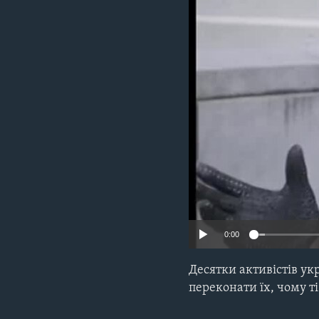
СУСПІЛЬСТВО
ТЕЛЕПРОГРАМИ
ЕКОНОМІКА
ENGLISH
ЧАС-TIME
ІСТОРІЇ УСПІХУ УКРАЇНЦІВ
БРИФІНГ ГОЛОСУ АМЕРИКИ
СТУДІЯ ВАШИНГТОН
ВІКНО В АМЕРИКУ
ПРАЙМ-ТАЙМ
ПОГЛЯД З ВАШИНГТОНА
0:00
Десятки активістів ук
переконати їх, чому т