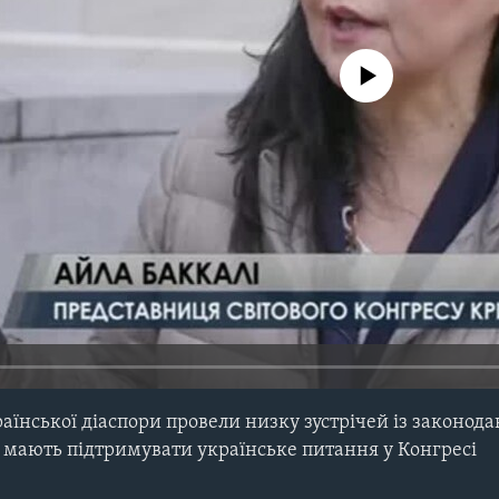
No media source currently avail
раїнської діаспори провели низку зустрічей із законод
і мають підтримувати українське питання у Конгресі