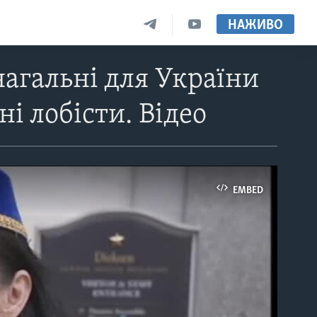
НАЖИВО
нагальні для України
і лобісти. Відео
EMBED