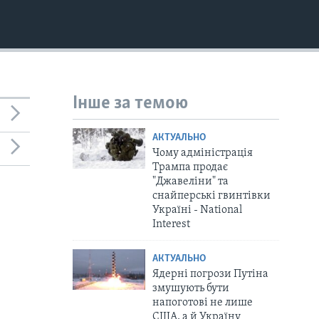
Інше за темою
АКТУАЛЬНО
Чому адміністрація
Трампа продає
"Джавеліни" та
снайперські гвинтівки
Україні - National
Interest
АКТУАЛЬНО
Ядерні погрози Путіна
змушують бути
напоготові не лише
США, а й Україну