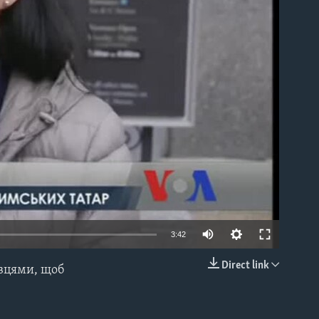
able
3:42
Direct link
авцями, щоб
EMBED