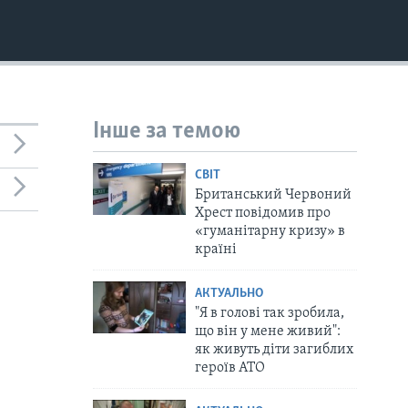
Інше за темою
СВІТ
Британський Червоний
Хрест повідомив про
«гуманітарну кризу» в
країні
АКТУАЛЬНО
"Я в голові так зробила,
що він у мене живий":
як живуть діти загиблих
героїв АТО