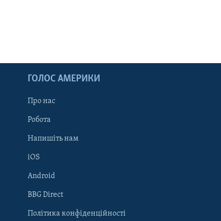
ГОЛОС АМЕРИКИ
Про нас
Робота
Напишіть нам
iOS
Android
Learning English
BBG Direct
Політика конфіденційності
МИ В СОЦМЕРЕЖАХ