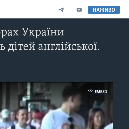
НАЖИВО
орах України
 дітей англійської.
EMBED