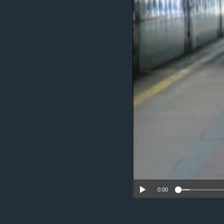
СУСПІЛЬСТВО
ТЕЛЕПРОГРАМИ
ЕКОНОМІКА
ENGLISH
ЧАС-TIME
ІСТОРІЇ УСПІХУ УКРАЇНЦІВ
БРИФІНГ ГОЛОСУ АМЕРИКИ
СТУДІЯ ВАШИНГТОН
ВІКНО В АМЕРИКУ
ПРАЙМ-ТАЙМ
ПОГЛЯД З ВАШИНГТОНА
0:00