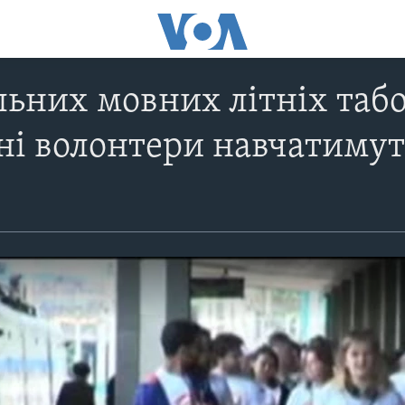
ьних мовних літніх таб
і волонтери навчатимуть