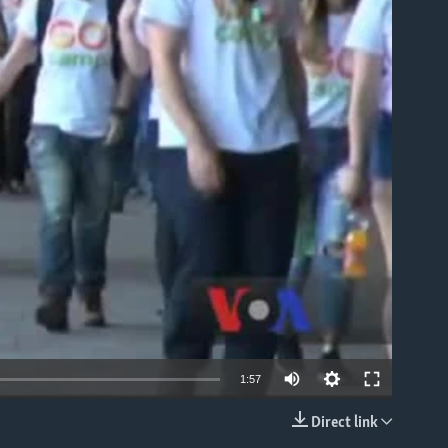
able
1:57
Direct link
EMBED