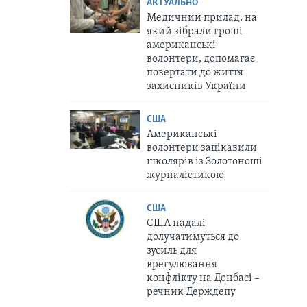
АКТУАЛЬНО
Медичний прилад, на
який зібрали гроші
американські
волонтери, допомагає
повертати до життя
захисників України
США
Американські
волонтери зацікавили
школярів із Золотоноші
журналістикою
США
США надалі
долучатимуться до
зусиль для
врегулювання
конфлікту на Донбасі –
речник Держдепу