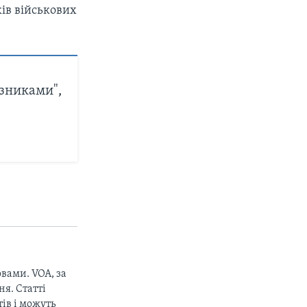
ків військових
юзниками",
вами. VOA, за
я. Статті
ів і можуть