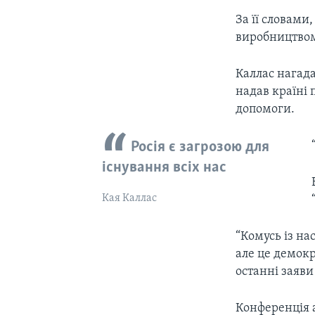
За її словами
виробництвом.
Каллас нагад
надав країні 
допомоги.
Росія є загрозою для
існування всіх нас
Кая Каллас
“Комусь із на
але це демокр
останні заяви
Конференція а