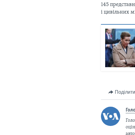
145 представн
і цивільних м
Поділити
Гол
Голо
оцін
авто