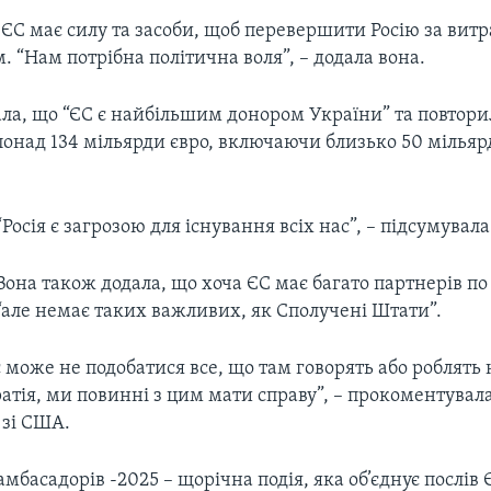
, ЄС має силу та засоби, щоб перевершити Росію за вит
 “Нам потрібна політична воля”, – додала вона.
ала, що “ЄС є найбільшим донором України” та повтори
понад 134 мільярди євро, включаючи близько 50 мільярд
“Росія є загрозою для існування всіх нас”, – підсумувала
Вона також додала, що хоча ЄС має багато партнерів по 
“але немає таких важливих, як Сполучені Штати”.
с може не подобатися все, що там говорять або роблять 
атія, ми повинні з цим мати справу”, – прокоментувал
 зі США.
мбасадорів -2025 – щорічна подія, яка об’єднує послів 