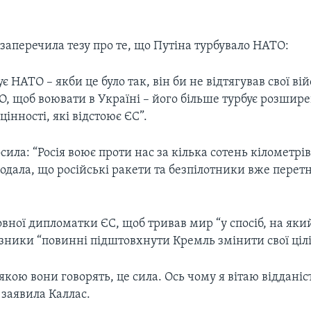
заперечила тезу про те, що Путіна турбувало НАТО:
є НАТО – якби це було так, він би не відтягував свої вій
О, щоб воювати в Україні – його більше турбує розшир
цінності, які відстоює ЄС”.
сила: “Росія воює проти нас за кілька сотень кілометрі
додала, що російські ракети та безпілотники вже пере
вної дипломатки ЄС, щоб тривав мир “у спосіб, на який
зники “повинні підштовхнути Кремль змінити свої цілі
якою вони говорять, це сила. Ось чому я вітаю віддан
– заявила Каллас.