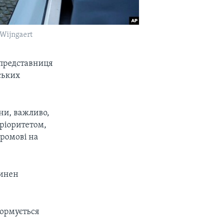
Wijngaert
 представниця
ських
їни, важливо,
пріоритетом,
промові на
винен
формується