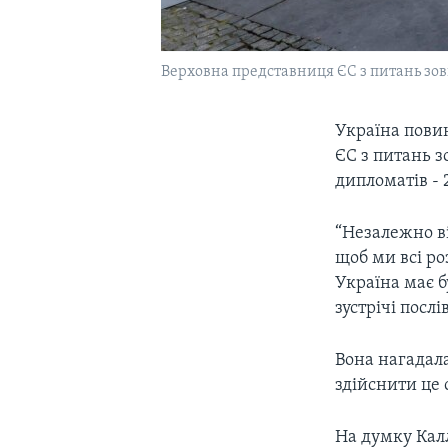
Верховна представниця ЄС з питань зовн
Україна повин
ЄС з питань 
дипломатів - 
“Незалежно ві
щоб ми всі ро
Україна має б
зустрічі послі
Вона нагадала
здійснити це 
На думку Калл