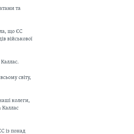
ратами та
ла, що ЄС
ів військової
 Каллас.
всьому світу,
наші колеги,
а Каллас
ЄС із понад