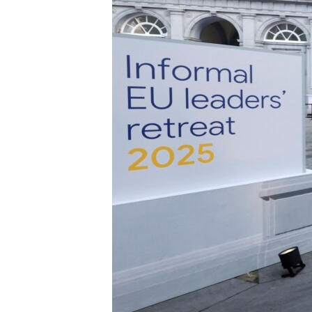
СУСПІЛЬСТВО
ТЕЛЕПРОГРАМИ
ЕКОНОМІКА
ENGLISH
ЧАС-TIME
ІСТОРІЇ УСПІХУ УКРАЇНЦІВ
БРИФІНГ ГОЛОСУ АМЕРИКИ
СТУДІЯ ВАШИНГТОН
ВІКНО В АМЕРИКУ
ПРАЙМ-ТАЙМ
ПОГЛЯД З ВАШИНГТОНА