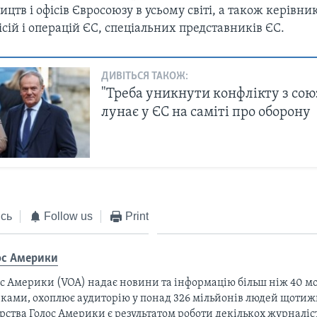
ицтв і офісів Євросоюзу в усьому світі, а також керівни
ісій і операцій ЄС, спеціальних представників ЄС.
ДИВІТЬСЯ ТАКОЖ:
"Треба уникнути конфлікту з со
лунає у ЄС на саміті про оборону
сь
Follow us
Print
ос Америки
с Америки (VOA) надає новини та інформацію більш ніж 40 мо
ками, охоплює аудиторію у понад 326 мільйонів людей щотижн
рства Голос Америки є результатом роботи декількох журналіст