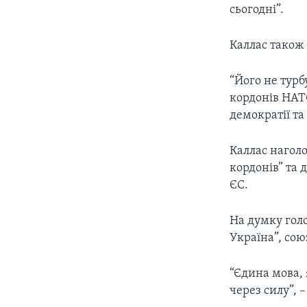
сьогодні”.
Каллас також 
“Його не турбу
кордонів НАТ
демократії та 
Каллас наголо
кордонів” та 
ЄС.
На думку голо
Україна”, сою
“Єдина мова, 
через силу”, 