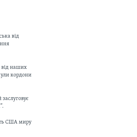
ська від
ення
в від наших
тнули кордони
 заслуговує
”.
ість США миру