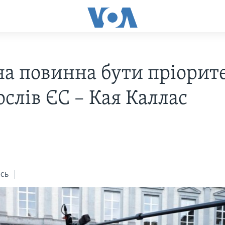
на повинна бути пріорит
ослів ЄС – Кая Каллас
сь