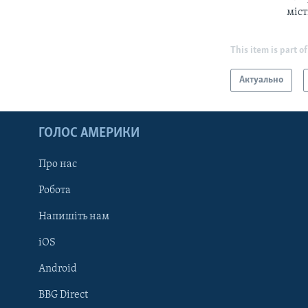
міс
This item is part of
Актуально
ГОЛОС АМЕРИКИ
Про нас
Робота
Напишіть нам
iOS
Android
Learning English
BBG Direct