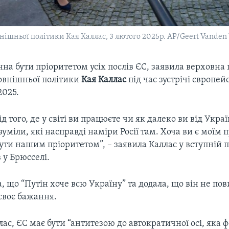
ішньої політики Кая Каллас, 3 лютого 2025р. AP/Geert Vanden 
на бути пріоритетом усіх послів ЄС, заявила верховна
зовнішньої політики
Кая Каллас
під час
зустрічі європей
2025.
д того, де у світі ви працюєте чи як далеко ви від Укра
зуміли, які насправді наміри Росії там. Хоча ви є моїм 
ути нашим пріоритетом”, – заявила Каллас у вступній 
в у Брюсселі.
, що “Путін хоче всю Україну” та додала, що він не по
своє бажання.
ас, ЄС має бути “антитезою до автократичної осі, яка 