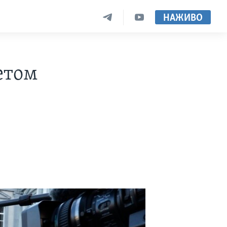
НАЖИВО
етом