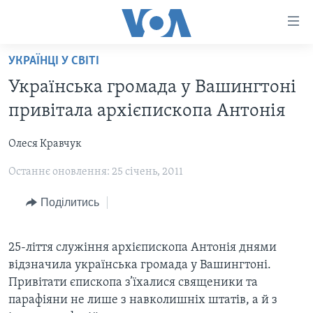
Спеціальні
потреби
Перейти
УКРАЇНЦІ У СВІТІ
до
ГОЛОВНА
Українська громада у Вашингтоні
матеріалу
АКТУАЛЬНО
Перейти
привітала архієпископа Антонія
АНАЛІТИКА
до
СВІТ
меню
Олеся Кравчук
ПОЛІТИКА В США
США
сторінки
Останнє оновлення: 25 січень, 2011
АДМІНІСТРАЦІЯ ПРЕЗИДЕНТА ТРАМПА: ПЕРШІ 100
УКРАЇНА
Перейти
ДНІВ
до
ВІЙНА - ЦЕ ОСОБИСТЕ
Поділитись
Пошуку
УКРАЇНЦІ В АМЕРИЦІ
УКРАЇНЦІ У СВІТІ
УКРАЇНА
25-ліття служіння архієпископа Антонія днями
НАУКА
ІНТЕРВ'Ю
відзначила українська громада у Вашингтоні.
ЗДОРОВ'Я
Привітати єпископа з’їхалися священики та
БОРОТЬБА З ДЕЗІНФОРМАЦІЄЮ
парафіяни не лише з навколишніх штатів, а й з
КУЛЬТУРА