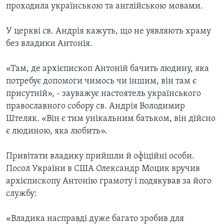
проходила українською та англійською мовами.
У церкві св. Андрія кажуть, що не уявляють храму
без владики Антонія.
«Там, де архієпископ Антоній бачить людину, яка
потребує допомоги чимось чи іншим, він там є
присутній», - зауважує настоятель українського
православного собору св. Андрія Володимир
Штеляк. «Він є тим унікальним батьком, він дійсно
є людиною, яка любить».
Привітати владику прийшли й офіційні особи.
Посол України в США Олександр Моцик вручив
архієпископу Антонію грамоту і подякував за його
службу:
«Владика насправді дуже багато зробив для