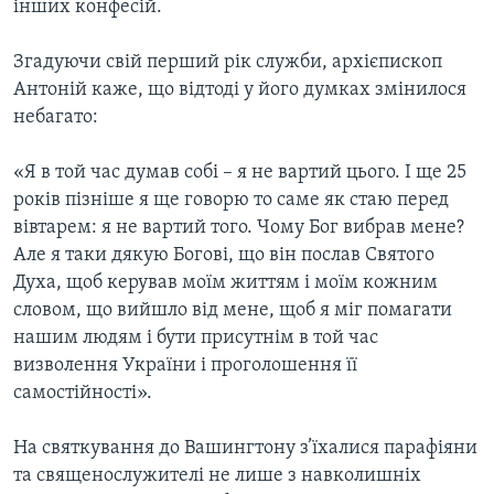
ВІДЕО
інших конфесій.
СУСПІЛЬСТВО
ТЕЛЕПРОГРАМИ
Згадуючи свій перший рік служби, архієпископ
ЕКОНОМІКА
ENGLISH
ЧАС-TIME
Антоній каже, що відтоді у його думках змінилося
ІСТОРІЇ УСПІХУ УКРАЇНЦІВ
небагато:
БРИФІНГ ГОЛОСУ АМЕРИКИ
Learning English
СТУДІЯ ВАШИНГТОН
«Я в той час думав собі – я не вартий цього. І ще 25
років пізніше я ще говорю то саме як стаю перед
МИ В СОЦМЕРЕЖАХ
ВІКНО В АМЕРИКУ
вівтарем: я не вартий того. Чому Бог вибрав мене?
ПРАЙМ-ТАЙМ
Але я таки дякую Богові, що він послав Святого
Духа, щоб керував моїм життям і моїм кожним
ПОГЛЯД З ВАШИНГТОНА
Мови
словом, що вийшло від мене, щоб я міг помагати
нашим людям і бути присутнім в той час
визволення України і проголошення її
самостійності».
На святкування до Вашингтону з’їхалися парафіяни
та священослужителі не лише з навколишніх