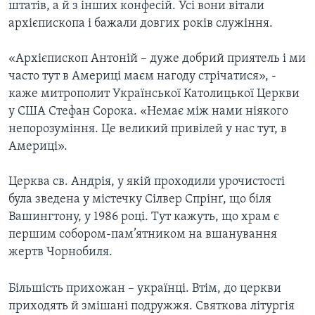
штатів, а й з інших конфесій. Усі вони вітали
архієпископа і бажали довгих років служіння.
«Архієпископ Антоній – дуже добрий приятель і ми
часто тут в Америці маєм нагоду стрічатися», -
каже митрополит Української Католицької Церкви
у США Стефан Сорока. «Немає між нами ніякого
непорозуміння. Це великий привілей у нас тут, в
Америці».
Церква св. Андрія, у якій проходили урочистості
була зведена у містечку Сілвер Спрінґ, що біля
Вашингтону, у 1986 році. Тут кажуть, що храм є
першим собором-пам’ятником на вшанування
жертв Чорнобиля.
Більшість прихожан – українці. Втім, до церкви
приходять й змішані подружжя. Святкова літургія