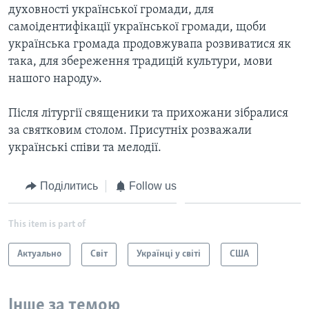
духовності української громади, для
самоідентифікації української громади, щоби
українська громада продовжувапа розвиватися як
така, для збереження традицій культури, мови
нашого народу».
Після літургії священики та прихожани зібралися
за святковим столом. Присутніх розважали
українські співи та мелодії.
Поділитись
Follow us
This item is part of
Актуально
Світ
Українці у світі
США
Інше за темою