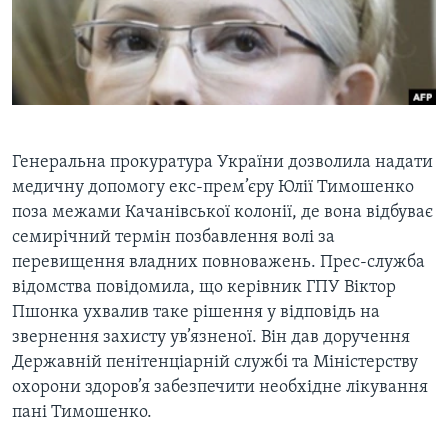
ВІДЕО
СУСПІЛЬСТВО
ТЕЛЕПРОГРАМИ
ЕКОНОМІКА
ENGLISH
ЧАС-TIME
ІСТОРІЇ УСПІХУ УКРАЇНЦІВ
БРИФІНГ ГОЛОСУ АМЕРИКИ
Learning English
СТУДІЯ ВАШИНГТОН
Генеральна прокуратура України дозволила надати
МИ В СОЦМЕРЕЖАХ
ВІКНО В АМЕРИКУ
медичну допомогу екс-прем’єру Юлії Тимошенко
поза межами Качанівської колонії, де вона відбуває
ПРАЙМ-ТАЙМ
семирічний термін позбавлення волі за
ПОГЛЯД З ВАШИНГТОНА
перевищення владних повноважень. Прес-служба
Мови
відомства повідомила, що керівник ГПУ Віктор
Пшонка ухвалив таке рішення у відповідь на
звернення захисту ув’язненої. Він дав доручення
Державній пенітенціарній службі та Міністерству
охорони здоров’я забезпечити необхідне лікування
пані Тимошенко.