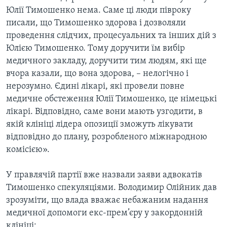
Юлії Тимошенко нема. Саме ці люди півроку
писали, що Тимошенко здорова і дозволяли
проведення слідчих, процесуальних та інших дій з
Юлією Тимошенко. Тому доручити їм вибір
медичного закладу, доручити тим людям, які ще
вчора казали, що вона здорова, – нелогічно і
нерозумно. Єдині лікарі, які провели повне
медичне обстеження Юлії Тимошенко, це німецькі
лікарі. Відповідно, саме вони мають узгодити, в
якій клініці лідера опозиції зможуть лікувати
відповідно до плану, розробленого міжнародною
комісією».
У правлячій партії вже назвали заяви адвокатів
Тимошенко спекуляціями. Володимир Олійник дав
зрозуміти, що влада вважає небажаним надання
медичної допомоги екс-прем’єру у закордонній
клініці: