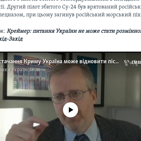
ії. Другий пілот збитого Су-24 був врятований російськ
пецназом, при цьому загинув російський морський піх
ож:
Креймер: питання України не може стати розмінн
хід-Захід
Електропостачання Криму Україна може відновити після його повернення - експерт інституту Маккейна. Відео
EMB
рики Українською
No media source currently available