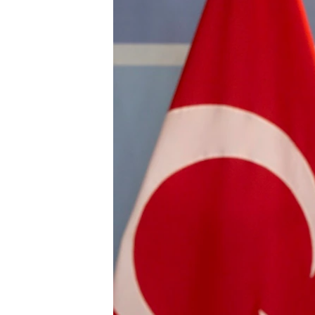
СУСПІЛЬСТВО
ТЕЛЕПРОГРАМИ
ЕКОНОМІКА
ENGLISH
ЧАС-TIME
ІСТОРІЇ УСПІХУ УКРАЇНЦІВ
БРИФІНГ ГОЛОСУ АМЕРИКИ
СТУДІЯ ВАШИНГТОН
ВІКНО В АМЕРИКУ
ПРАЙМ-ТАЙМ
ПОГЛЯД З ВАШИНГТОНА