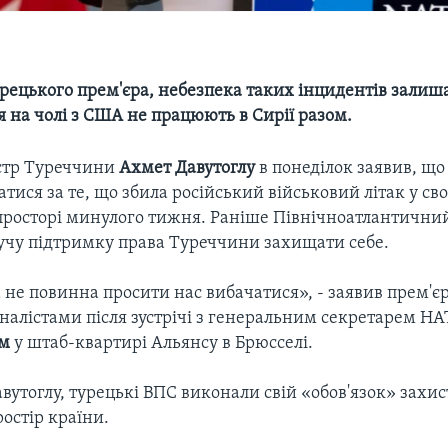
рецького прем'єра, небезпека таких інцидентів залиш
ція на чолі з США не працюють в Сирії разом.
стр Туреччини
Ахмет Давутоглу
в понеділок заявив, що
атися за те, що збила російський військовий літак у св
просторі минулого тижня. Раніше Північноатлантични
учу підтримку права Туреччини захищати себе.
 не повинна просити нас вибачатися», - заявив прем'єр
рналістами після зустрічі з генеральним секретарем Н
ом
у штаб-квартирі Альянсу в Брюсселі.
вутоглу, турецькі ВПС виконали свій «обов'язок» захи
остір країни.