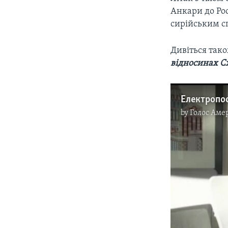
Анкари до Рос
сирійським с
Дивіться так
відносинах С
by
Голос Аме