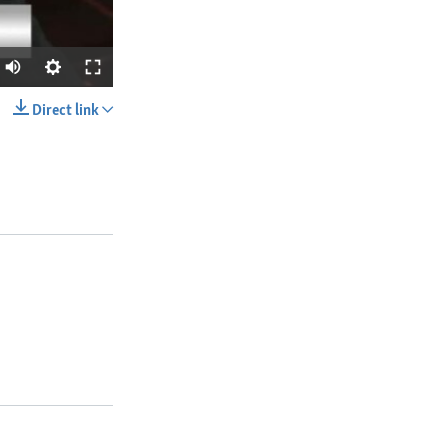
Direct link
SHARE
px
width