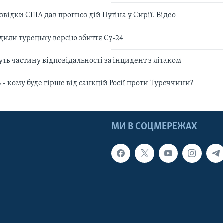
відки США дав прогноз дій Путіна у Сирії. Відео
дили турецьку версію збиття Су-24
ть частину відповідальності за інцидент з літаком
ь - кому буде гірше від санкцій Росії проти Туреччини?
МИ В СОЦМЕРЕЖАХ