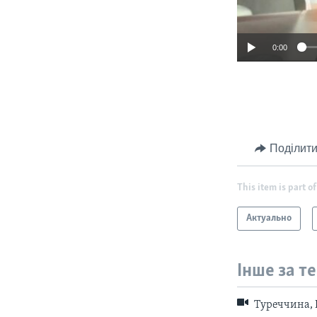
0:00
Поділити
This item is part of
Актуально
Інше за т
Туреччина, 