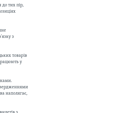
 до тих пір,
позиціях
яне
'язку з
цьких товарів
працюють у
иками.
а твердженнями
ва наполягає,
вилетів з