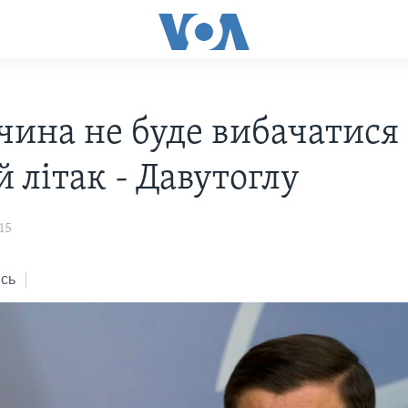
чина не буде вибачатися 
 літак - Давутоглу
15
сь