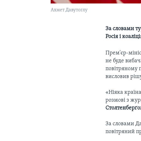
Ахмет Давутоглу
За словами ту
Росія і коалі
Прем'єр-міні
не буде вибач
повітряному 
висловив ріш
«Ніяка країна
розмові з жу
Столтенберґ
За словами Да
повітряний пр