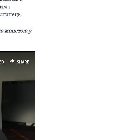
им і
отинець.
ою монетою у
ED
SHARE