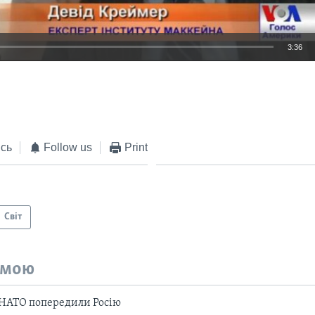
3:36
EMBED
сь
Follow us
Print
Світ
емою
НАТО попередили Росію