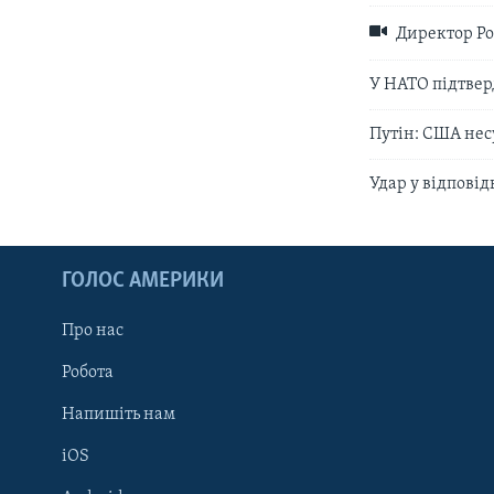
Директор Роз
У НАТО підтвер
Путін: США несу
Удар у відповід
ГОЛОС АМЕРИКИ
Про нас
Робота
Напишіть нам
iOS