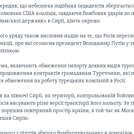
ередив, що небезпека подібних інцидентів зберігається
очолювана США коаліція, завдаючи бомбових ударів по 
ламської держави» в Сирії, діють окремо.
ого уряду також висловив надію на те, що Росія перегл
нкції, про які оголосив президент Володимир Путін у зв
літаком.
рема, включають обмеження імпорту деяких видів туре
а продовження контрактів громадянам Туреччини, які 
ься обмеження на роботу турецьких компаній в Росії.
я на півночі Сирії, на території, контрольованій бойов
осія висувають різні версії траєкторії його польоту. З
 порушив повітряний простір країни, в той час як Моск
лишав Сирію.
 одного з пілотів збитого бомбардувальника в понеділок 