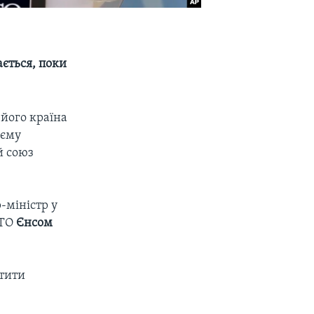
ається, поки
 його країна
оєму
й союз
-міністр у
АТО
Єнсом
стити