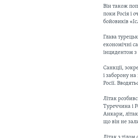
Він також поп
поки Росія і 
бойовиків «Іс
Глава турецьк
економічні са
інцидентом з 
Санкції, зок
і заборону н
Росії. Вводят
Літак розбивс
Туреччина і Р
Анкари, літак
що він не за
Літак з тілом