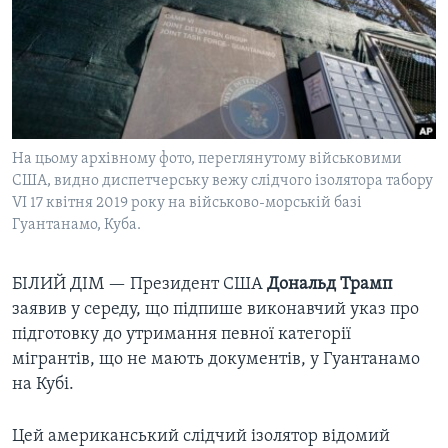
ВІДЕО
СУСПІЛЬСТВО
ТЕЛЕПРОГРАМИ
ЕКОНОМІКА
ENGLISH
ЧАС-TIME
ІСТОРІЇ УСПІХУ УКРАЇНЦІВ
БРИФІНГ ГОЛОСУ АМЕРИКИ
Learning English
СТУДІЯ ВАШИНГТОН
На цьому архівному фото, переглянутому військовими
МИ В СОЦМЕРЕЖАХ
США, видно диспетчерську вежу слідчого ізолятора табору
ВІКНО В АМЕРИКУ
VI 17 квітня 2019 року на військово-морській базі
ПРАЙМ-ТАЙМ
Гуантанамо, Куба.
ПОГЛЯД З ВАШИНГТОНА
Мови
БІЛИЙ ДІМ —
Президент США
Дональд Трамп
заявив у середу, що підпише виконавчий указ про
підготовку до утримання певної категорії
мігрантів, що не мають документів, у Гуантанамо
на Кубі.
Цей американський слідчий ізолятор відомий