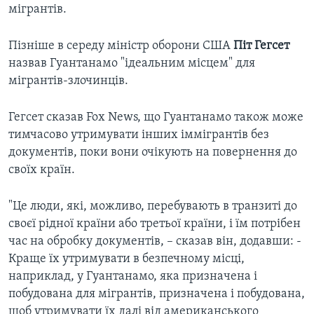
мігрантів.
Пізніше в середу міністр оборони США
Піт Гегсет
назвав Гуантанамо "ідеальним місцем" для
мігрантів-злочинців.
Гегсет сказав Fox News, що Гуантанамо також може
тимчасово утримувати інших іммігрантів без
документів, поки вони очікують на повернення до
своїх країн.
"Це люди, які, можливо, перебувають в транзиті до
своєї рідної країни або третьої країни, і їм потрібен
час на обробку документів, – сказав він, додавши: -
Краще їх утримувати в безпечному місці,
наприклад, у Гуантанамо, яка призначена і
побудована для мігрантів, призначена і побудована,
щоб утримувати їх далі від американського