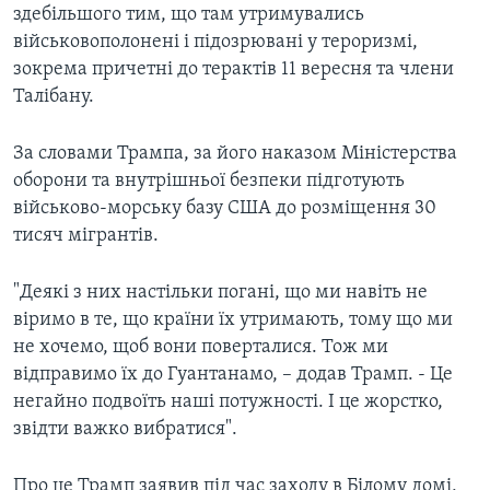
здебільшого тим, що там утримувались
військовополонені і підозрювані у тероризмі,
зокрема причетні до терактів 11 вересня та члени
Талібану.
За словами Трампа, за його наказом Міністерства
оборони та внутрішньої безпеки підготують
військово-морську базу США до розміщення 30
тисяч мігрантів.
"Деякі з них настільки погані, що ми навіть не
віримо в те, що країни їх утримають, тому що ми
не хочемо, щоб вони поверталися. Тож ми
відправимо їх до Гуантанамо, – додав Трамп. - Це
негайно подвоїть наші потужності. І це жорстко,
звідти важко вибратися".
Про це Трамп заявив під час заходу в Білому домі,