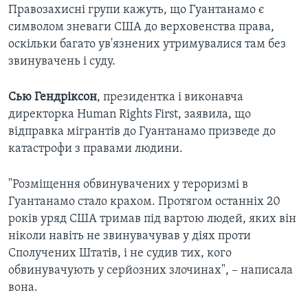
Правозахисні групи кажуть, що Гуантанамо є
символом зневаги США до верховенства права,
оскільки багато ув'язнених утримувалися там без
звинувачень і суду.
Сью Гендріксон
, президентка і виконавча
директорка Human Rights First, заявила, що
відправка мігрантів до Гуантанамо призведе до
катастрофи з правами людини.
"Розміщення обвинувачених у тероризмі в
Гуантанамо стало крахом. Протягом останніх 20
років уряд США тримав під вартою людей, яких він
ніколи навіть не звинувачував у діях проти
Сполучених Штатів, і не судив тих, кого
обвинувачують у серйозних злочинах", – написала
вона.