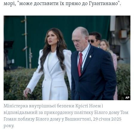
морі, "може доставити їх прямо до Гуантанамо".
Міністерка внутрішньої безпеки Крісті Ноем і
відповідальний за прикордонну політику Білого дому Том
Гоман поблизу Білого дому у Вашингтоні, 29 січня 2025
року.