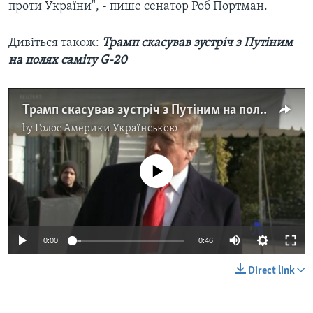
проти України", - пише сенатор Роб Портман.
Дивіться також:
Трамп скасував зустріч з Путіним
на полях саміту G-20
Трамп скасував зустріч з Путіним на полях саміту G-20. Відео
by
Голос Америки Українською
No media source currently available
0:00
0:46
Direct link