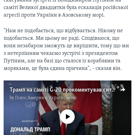
скасування зустрічі із Володимиром Путіним на
саміті Великої двадцятки була ескалація російської
агресії проти України в Азовському морі.
"Нам не подобається, що відбувається. Нікому не
подобається. Ми цьому не раді. Сподіваюся, що
вони незабаром зможуть це вирішити, тому що ми
з нетерпінням чекаємо зустрічі з президентом
Путіним, але на базі що сталося із кораблями та
моряками, це була єдина причина", - сказав він.
Трамп на саміті G-20 прокоментував ситуацію в Азовському морі. Відео
by
Голос Америки Українською
No media source currently available