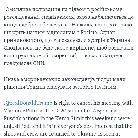
"Оманливе полювання на відьом в російському
розслідуванні, сподіваємося, зараз наближається до
кінця і добре себе почуває. На жаль, воно, можливо,
шкодить нашим відносинам з Росією. Однак,
причиною того, що ми скасували зустріч є Україна.
Сподіваюсь, це буде скоро вирішене, щоб розпочати
конструктивне обговорення", - сказала Сандерс,
повідомляє CNN.
Низка американських законодавців підтримали
рішення Трампа скасувати зустріч з Путіним.
.
@realDonaldTrump
is right to cancel his meeting with
Vladimir Putin at the G-20 summit in Argentina.
Russia’s actions in the Kerch Strait this weekend were
unjustified, and it is in everyone’s best interest that the
ships and crew are returned to Ukraine as soon as