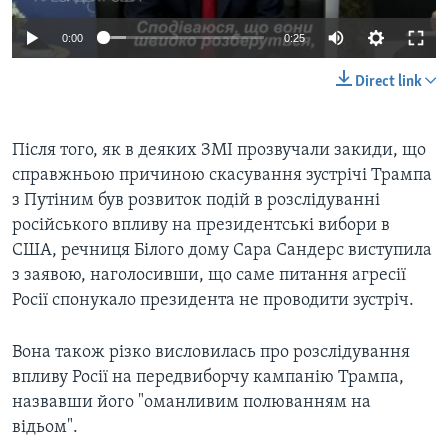
0:00
0:25
Direct link
Після того, як в деяких ЗМІ прозвучали закиди, що
справжньою причиною скасування зустрічі Трампа
з Путіним був розвиток подій в розслідуванні
російського впливу на президентські вибори в
США, речниця Білого дому Сара Сандерс виступила
з заявою, наголосивши, що саме питання агресії
Росії спонукало президента не проводити зустріч.
Вона також різко висловилась про розслідування
впливу Росії на передвиборчу кампанію Трампа,
назвавши його "оманливим полюванням на
відьом".