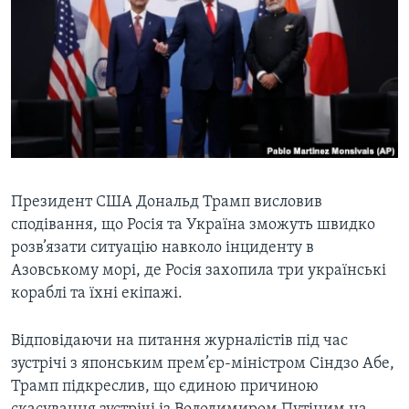
ВІДЕО
СУСПІЛЬСТВО
ТЕЛЕПРОГРАМИ
ЕКОНОМІКА
ENGLISH
ЧАС-TIME
ІСТОРІЇ УСПІХУ УКРАЇНЦІВ
БРИФІНГ ГОЛОСУ АМЕРИКИ
Learning English
СТУДІЯ ВАШИНГТОН
МИ В СОЦМЕРЕЖАХ
ВІКНО В АМЕРИКУ
ПРАЙМ-ТАЙМ
Президент США Дональд Трамп висловив
сподівання, що Росія та Україна зможуть швидко
ПОГЛЯД З ВАШИНГТОНА
розв’язати ситуацію навколо інциденту в
Мови
Азовському морі, де Росія захопила три українські
кораблі та їхні екіпажі.
Відповідаючи на питання журналістів під час
зустрічі з японським прем’єр-міністром Сіндзо Абе,
Трамп підкреслив, що єдиною причиною