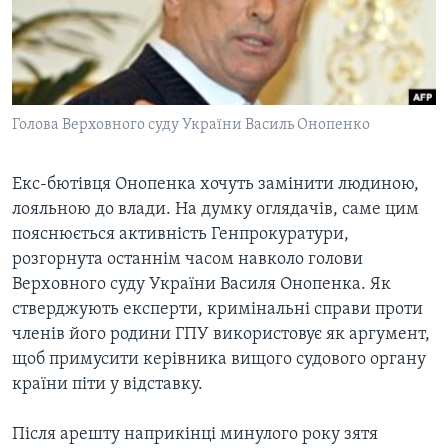
ВІДЕО
СУСПІЛЬСТВО
ТЕЛЕПРОГРАМИ
ЕКОНОМІКА
ENGLISH
ЧАС-TIME
ІСТОРІЇ УСПІХУ УКРАЇНЦІВ
БРИФІНГ ГОЛОСУ АМЕРИКИ
Голова Верховного суду України Василь Онопенко
Learning English
СТУДІЯ ВАШИНГТОН
МИ В СОЦМЕРЕЖАХ
ВІКНО В АМЕРИКУ
Екс-бютівця Онопенка хочуть замінити людиною,
лояльною до влади. На думку оглядачів, саме цим
ПРАЙМ-ТАЙМ
пояснюється активність Генпрокуратури,
ПОГЛЯД З ВАШИНГТОНА
розгорнута останнім часом навколо голови
Мови
Верховного суду України Василя Онопенка. Як
стверджують експерти, кримінальні справи проти
членів його родини ГПУ використовує як аргумент,
щоб примусити керівника вищого судового органу
країни піти у відставку.
Після арешту наприкінці минулого року зятя