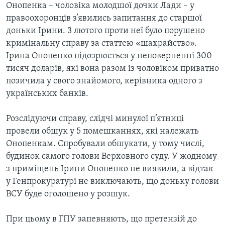
Онопенка – чоловіка молодшої дочки Лади – у
правоохоронців з’явились запитання до старшої
доньки Ірини. 3 лютого проти неї було порушено
кримінальну справу за статтею «шахрайство».
Ірина Онопенко підозрюється у неповерненні 300
тисяч доларів, які вона разом із чоловіком приватно
позичила у свого знайомого, керівника одного з
українських банків.
Розслідуючи справу, слідчі минулої п’ятниці
провели обшук у 5 помешканнях, які належать
Онопенкам. Спробували обшукати, у тому числі,
будинок самого голови Верховного суду. У жодному
з приміщень Ірини Онопенко не виявили, а відтак
у Генпрокуратурі не виключають, що доньку голови
ВСУ буде оголошено у розшук.
При цьому в ГПУ запевняють, що претензій до