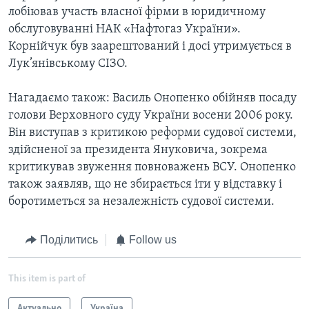
лобіював участь власної фірми в юридичному
обслуговуванні НАК «Нафтогаз України».
Корнійчук був заарештований і досі утримується в
Лук’янівському СІЗО.
Нагадаємо також: Василь Онопенко обійняв посаду
голови Верховного суду України восени 2006 року.
Він виступав з критикою реформи судової системи,
здійсненої за президента Януковича, зокрема
критикував звуження повноважень ВСУ. Онопенко
також заявляв, що не збирається іти у відставку і
боротиметься за незалежність судової системи.
Поділитись
Follow us
This item is part of
Актуально
Україна