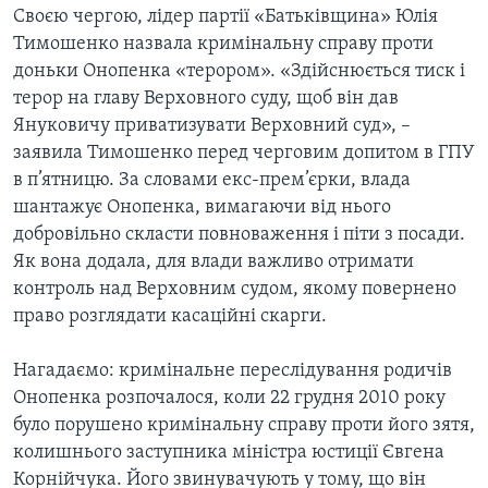
Своєю чергою, лідер партії «Батьківщина» Юлія
Тимошенко назвала кримінальну справу проти
доньки Онопенка «терором». «Здійснюється тиск і
терор на главу Верховного суду, щоб він дав
Януковичу приватизувати Верховний суд», –
заявила Тимошенко перед черговим допитом в ГПУ
в п’ятницю. За словами екс-прем’єрки, влада
шантажує Онопенка, вимагаючи від нього
добровільно скласти повноваження і піти з посади.
Як вона додала, для влади важливо отримати
контроль над Верховним судом, якому повернено
право розглядати касаційні скарги.
Нагадаємо: кримінальне переслідування родичів
Онопенка розпочалося, коли 22 грудня 2010 року
було порушено кримінальну справу проти його зятя,
колишнього заступника міністра юстиції Євгена
Корнійчука. Його звинувачують у тому, що він