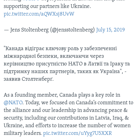
supporting our partners like Ukraine.
pic.twitter.com/aQWXsj8UvW
— Jens Stoltenberg (@jensstoltenberg)
July 15, 2019
"Канада відіграє ключову роль у забезпеченні
міжнародної безпеки, включаючи через
керівництво присутністю НАТО в Латвії та Іраку та
підтримку наших партнерів, таких як Україна", -
заявив Столтенберґ.
As a founding member, Canada plays a key role in
@NATO
. Today, we focused on Canada’s commitment to
the alliance and our leadership in advancing peace &
security, including our contributions in Latvia, Iraq, &
Ukraine, and efforts to increase the number of women
military leaders.
pic.twitter.com/uYyg7U5XXR