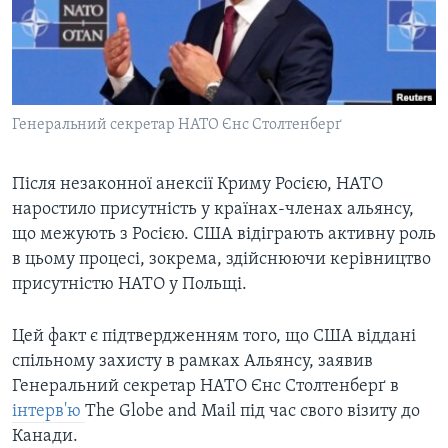
ВІДЕО
СУСПІЛЬСТВО
ТЕЛЕПРОГРАМИ
ЕКОНОМІКА
ENGLISH
ЧАС-TIME
ІСТОРІЇ УСПІХУ УКРАЇНЦІВ
БРИФІНГ ГОЛОСУ АМЕРИКИ
Генеральний секретар НАТО Єнс Столтенберґ
Learning English
СТУДІЯ ВАШИНГТОН
МИ В СОЦМЕРЕЖАХ
ВІКНО В АМЕРИКУ
Після незаконної анексії Криму Росією, НАТО
наростило присутність у країнах-членах альянсу,
ПРАЙМ-ТАЙМ
що межують з Росією. США відіграють активну роль
ПОГЛЯД З ВАШИНГТОНА
в цьому процесі, зокрема, здійснюючи керівництво
Мови
присутністю НАТО у Польщі.
Цей факт є підтвердженням того, що США віддані
спільному захисту в рамках Альянсу, заявив
Генеральний секретар НАТО Єнс Столтенберґ в
інтерв'ю
The Globe and Mail під час свого візиту до
Канади.