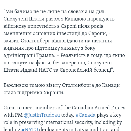
"Ми бачимо це не лише на словах а на ділі,
Сполучені Штати разом з Канадою нарощують
військову присутність в Європі після років
зменшення основних інвестиції до Європи, -
заявив Столтенберґ відповідаючи на питання
видання про підтримку альянсу з боку
адміністрації Трампа. – Реальність в тому, що якщо
поглянути на факти, беззаперечно, Сполучені
Штати віддані НАТО та Європейській безпеці".
Важливою темою візиту Столтенберґа до Канади
стала підтримка України.
Great to meet members of the Canadian Armed Forces
with PM
@JustinTrudeau
today.
#Canada
plays a key
role in preserving international security, including by
leading
#NATO
deployments in Latvia and Iraq, and