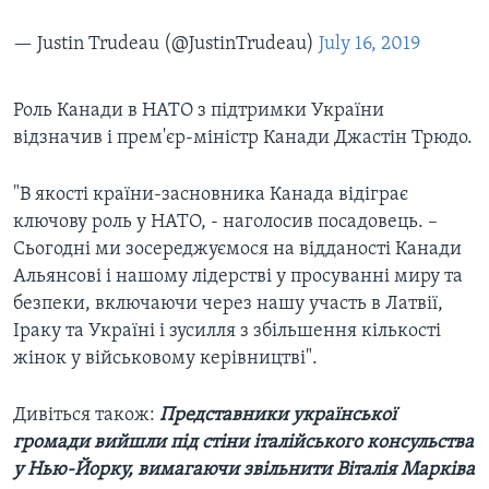
— Justin Trudeau (@JustinTrudeau)
July 16, 2019
Роль Канади в НАТО з підтримки України
відзначив і прем'єр-міністр Канади Джастін Трюдо.
"В якості країни-засновника Канада відіграє
ключову роль у НАТО, - наголосив посадовець. –
Сьогодні ми зосереджуємося на відданості Канади
Альянсові і нашому лідерстві у просуванні миру та
безпеки, включаючи через нашу участь в Латвії,
Іраку та Україні і зусилля з збільшення кількості
жінок у військовому керівництві".
Дивіться також:
Представники української
громади вийшли під стіни італійського консульства
у Нью-Йорку, вимагаючи звільнити Віталія Марківа