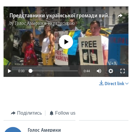
Представники української громади вийшли під стіни італійського консульства у Нью-Йорку, вимагаючи звільнити Віталія Марківа. Відео
by
Голос Америки Українською
No media source currently available
0:00
0:44
Direct link
Поділитись
Follow us
Голос Америки