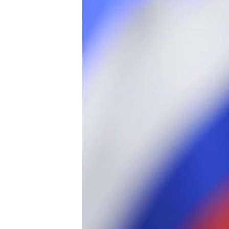
СУСПІЛЬСТВО
ТЕЛЕПРОГРАМИ
ЕКОНОМІКА
ENGLISH
ЧАС-TIME
ІСТОРІЇ УСПІХУ УКРАЇНЦІВ
БРИФІНГ ГОЛОСУ АМЕРИКИ
СТУДІЯ ВАШИНГТОН
ВІКНО В АМЕРИКУ
ПРАЙМ-ТАЙМ
ПОГЛЯД З ВАШИНГТОНА