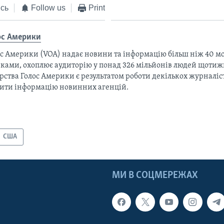
сь
Follow us
Print
ос Америки
с Америки (VOA) надає новини та інформацію більш ніж 40 мо
ками, охоплює аудиторію у понад 326 мільйонів людей щотижн
рства Голос Америки є результатом роботи декількох журналіст
тити інформацію новинних агенцій.
США
МИ В СОЦМЕРЕЖАХ