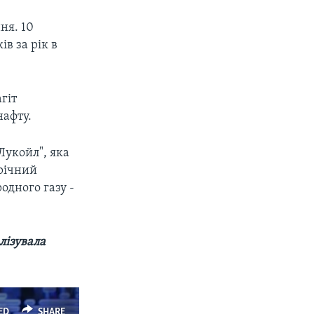
ня. 10
в за рік в
гіт
нафту.
Лукойл", яка
-річний
дного газу -
лізувала
ED
SHARE