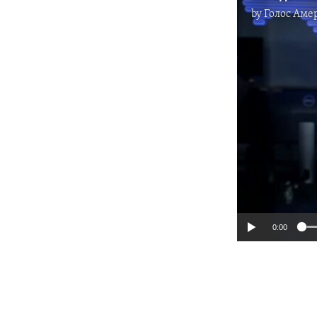
by
Голос Аме
0:00