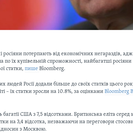
і росіяни потерпають від економічних негараздів, адж
а по їх купівельній спроможності, найбагатші росіян
ої статки,
пише
Bloomberg.
х людей Росії додали більше до своїх статків цього року
іті – їх статки зросли на 10.8%, за оцінками
Bloomberg Bi
 багатії США з 7,5 відсотками. Британська еліта серед 
тки на 3,4 відсотка, незважаючи на переговори стосовн
ідносин з Москвою.