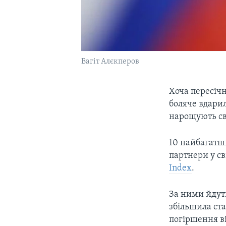
Вагіт Алєкперов
Хоча пересічн
боляче вдарил
нарощують св
10 найбагатши
партнери у св
Index
.
За ними йдуть
збільшила ста
погіршення в