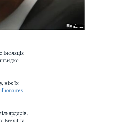
е інфляція
и швидко
, ніж їх
llionaires
мільярдерів,
о Brexit та