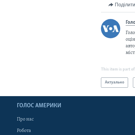
Поділити
Гол
Голо
оцін
авто
міс
This item is part of
Актуально
ГОЛОС АМЕРИКИ
Про нас
Робота