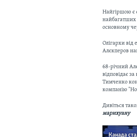
Найгіршою є 
найбагатших г
основному че
Олігархи від 
Алєкперов най
68-річний Алє
відповідає за
Тимченко кон
компанію "Но
Дивіться також
марихуану