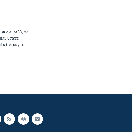
вами. VOA, за
px
width
я. Статті
ів і можуть