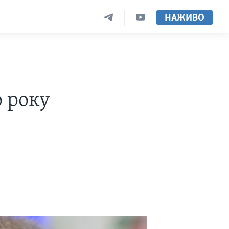
НАЖИВО
о року