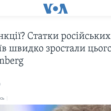
нкції? Статки російських
іїв швидко зростали цьог
omberg
8
сь