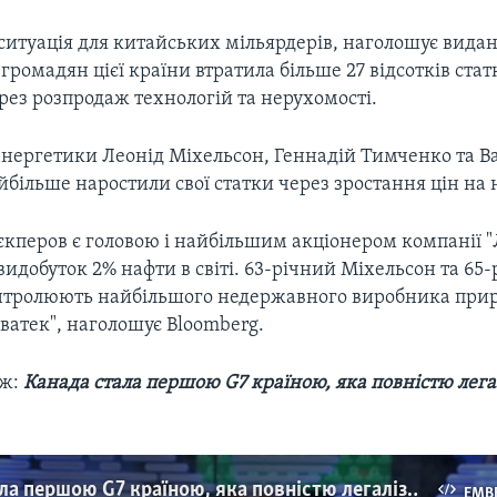
ситуація для китайських мільярдерів, наголошує видан
ромадян цієї країни втратила більше 27 відсотків статкі
рез розпродаж технологій та нерухомості.
енергетики Леонід Міхельсон, Геннадій Тимченко та Ва
більше наростили свої статки через зростання цін на 
кперов є головою і найбільшим акціонером компанії "
 видобуток 2% нафти в світі. 63-річний Міхельсон та 65
тролюють найбільшого недержавного виробника приро
ватек", наголошує Bloomberg.
: ​
Канада стала першою G7 країною, яка повністю лега
Канада стала першою G7 країною, яка повністю легалізувала марихуану. Відео
EMB