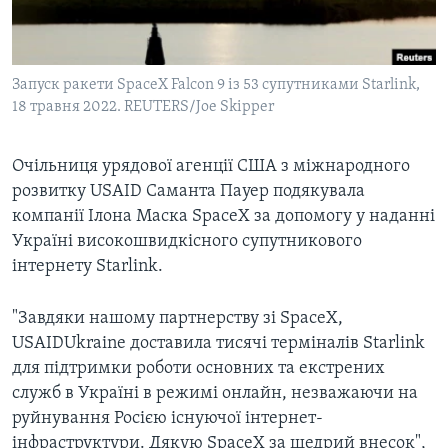
ВІДЕО
СУСПІЛЬСТВО
ТЕЛЕПРОГРАМИ
ЕКОНОМІКА
ENGLISH
ЧАС-TIME
Запуск ракети SpaceX Falcon 9 із 53 супутниками Starlink,
ІСТОРІЇ УСПІХУ УКРАЇНЦІВ
18 травня 2022. REUTERS/Joe Skipper
БРИФІНГ ГОЛОСУ АМЕРИКИ
Learning English
СТУДІЯ ВАШИНГТОН
Очільниця урядової агенції США з міжнародного
МИ В СОЦМЕРЕЖАХ
ВІКНО В АМЕРИКУ
розвитку USAID Саманта Пауер подякувала
компанії Ілона Маска SpaceX за допомогу у наданні
ПРАЙМ-ТАЙМ
Україні високошвидкісного супутникового
ПОГЛЯД З ВАШИНГТОНА
інтернету Starlink.
Мови
"Завдяки нашому партнерству зі SpaceX,
USAIDUkraine доставила тисячі терміналів Starlink
для підтримки роботи основних та екстрених
служб в Україні в режимі онлайн, незважаючи на
руйнування Росією існуючої інтернет-
інфраструктури. Дякую SpaceX за щедрий внесок",