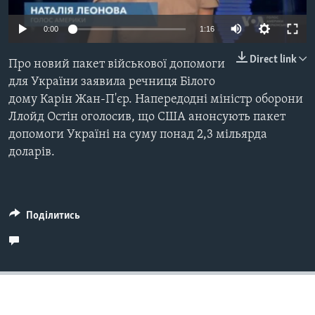
ВІДЕО
СУСПІЛЬСТВО
ТЕЛЕПРОГРАМИ
0:00
1:16
ЕКОНОМІКА
ENGLISH
ЧАС-TIME
Direct link
Про новий пакет військової допомоги
ІСТОРІЇ УСПІХУ УКРАЇНЦІВ
БРИФІНГ ГОЛОСУ АМЕРИКИ
для України заявила речниця Білого
Learning English
дому Карін Жан-П'єр. Напередодні міністр оборони
СТУДІЯ ВАШИНГТОН
Ллойд Остін оголосив, що США анонсують пакет
МИ В СОЦМЕРЕЖАХ
ВІКНО В АМЕРИКУ
допомоги Україні на суму понад 2,3 мільярда
доларів.
ПРАЙМ-ТАЙМ
ПОГЛЯД З ВАШИНГТОНА
Мови
Поділитись