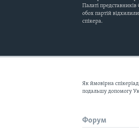
Палаті представників 
обох партій відхилил
спікера.
Як ймовірна спікеріад
подальшу допомогу Укр
Форум