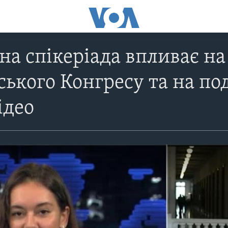
на спікеріада впливає на
ького Конгресу та на п
ідео