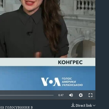
able
6:47
Direct link
на голосування в
EMBED