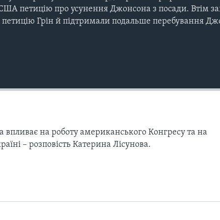
США петицію про усунення Джонсона з посади. Втім за
и петицію Грін й підтримали подальше перебування Дж
а впливає на роботу американського Конгресу та на
аїні – розповість Катерина Лісунова.