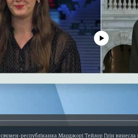
No media source currently avail
свумен-республіканка Марджорі Тейлор Грін винесла 