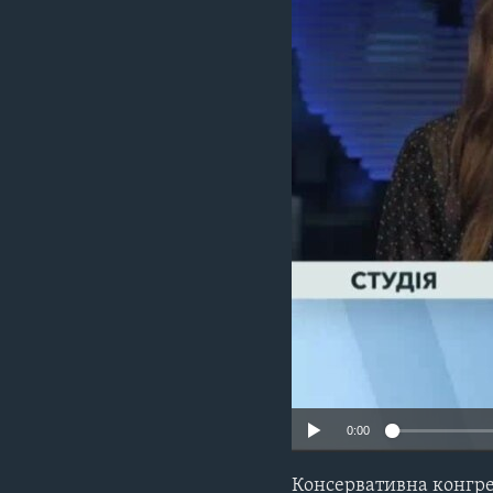
СУСПІЛЬСТВО
ТЕЛЕПРОГРАМИ
ЕКОНОМІКА
ENGLISH
ЧАС-TIME
ІСТОРІЇ УСПІХУ УКРАЇНЦІВ
БРИФІНГ ГОЛОСУ АМЕРИКИ
СТУДІЯ ВАШИНГТОН
ВІКНО В АМЕРИКУ
ПРАЙМ-ТАЙМ
ПОГЛЯД З ВАШИНГТОНА
0:00
Консервативна конгре