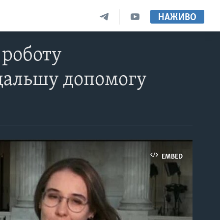
НАЖИВО
 роботу
одальшу допомогу
EMBED