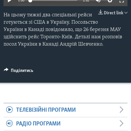
ВІДЕО
0:00
2:52
СУСПІЛЬСТВО
ТЕЛЕПРОГРАМИ
Direct link
На цьому тижні два спеціальні рейси
ЕКОНОМІКА
ENGLISH
ЧАС-TIME
готуються зі США в Україну. Посольство
ІСТОРІЇ УСПІХУ УКРАЇНЦІВ
України в Канаді повідомило, що 26 березня МАУ
БРИФІНГ ГОЛОСУ АМЕРИКИ
здійснить рейс Торонто-Київ. Деталі нам розповів
Learning English
СТУДІЯ ВАШИНГТОН
посол України в Канаді Андрій Шевченко.
МИ В СОЦМЕРЕЖАХ
ВІКНО В АМЕРИКУ
ПРАЙМ-ТАЙМ
Поділитись
ПОГЛЯД З ВАШИНГТОНА
Мови
ТЕЛЕВІЗІЙНІ ПРОГРАМИ
РАДІО ПРОГРАМИ