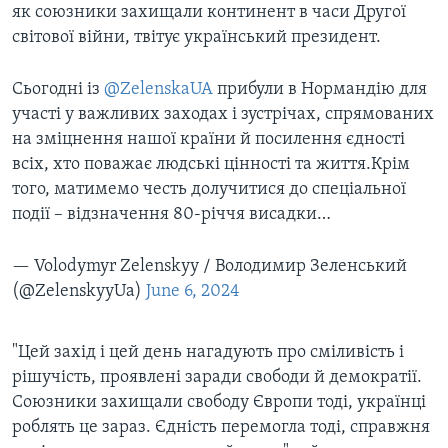
як союзники захищали континент в часи Другої
світової війни, твітує український президент.
Сьогодні із
@ZelenskaUA
прибули в Нормандію для
участі у важливих заходах і зустрічах, спрямованих
на зміцнення нашої країни й посилення єдності
всіх, хто поважає людські цінності та життя.Крім
того, матимемо честь долучитися до спеціальної
події – відзначення 80-річчя висадки…
— Volodymyr Zelenskyy / Володимир Зеленський
(@ZelenskyyUa)
June 6, 2024
"Цей захід і цей день нагадують про сміливість і
рішучість, проявлені заради свободи й демократії.
Союзники захищали свободу Європи тоді, українці
роблять це зараз. Єдність перемогла тоді, справжня