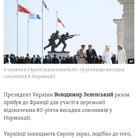
ВІДЕО
СУСПІЛЬСТВО
ТЕЛЕПРОГРАМИ
ЕКОНОМІКА
ENGLISH
ЧАС-TIME
ІСТОРІЇ УСПІХУ УКРАЇНЦІВ
БРИФІНГ ГОЛОСУ АМЕРИКИ
Learning English
СТУДІЯ ВАШИНГТОН
МИ В СОЦМЕРЕЖАХ
ВІКНО В АМЕРИКУ
ПРАЙМ-ТАЙМ
6 червня в Європі відзначають 80-ту річницю висадки
союзників в Нормандії
ПОГЛЯД З ВАШИНГТОНА
Мови
Президент України
Володимир Зеленський
разом
прибув до Франції для участі в церемонії
відзначення 80-річчя висадки союзників у
Нормандії.
Українці захищають Європу зараз, подібно до того,