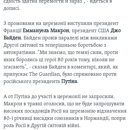
єдність здатна перемогти й зараз", - йдеться в
дописі.
З промовами на церемонії виступили президент
Франції
Еммануель Макрон
, президент США
Джо
Байден
. Байден провів паралелі між викликами
Другої світової та теперішньою боротьбою з
автократіями. "Ми знаємо, що темні сили, проти
яких боролись ці герої 80 років тому, ніколи не
згасають", - сказав Байден в коментарі, який, як
припускає The Guardian, було спрямовано проти
російського президента
Путіна
.
А от Путіна до участі в церемонії не запросили.
Макрон в травні оголосив, що не буде запрошувати
високих посадовців Росії на церемонію відзначення
80-ї річниці висадки союзників в Нормандії, попри
роль Росії в Другій світовій війні.