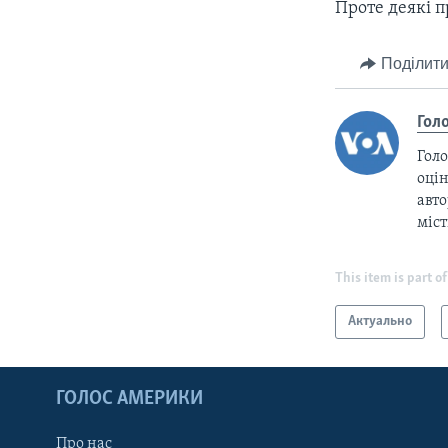
Проте деякі п
Поділити
Гол
Голо
оцін
авто
міс
This item is part of
Актуально
ГОЛОС АМЕРИКИ
Про нас