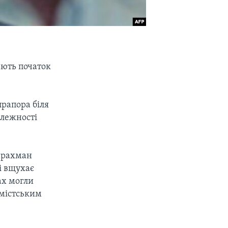
ають початок
прапора біля
алежності
дирахман
ні вщухає
ах могли
емістським