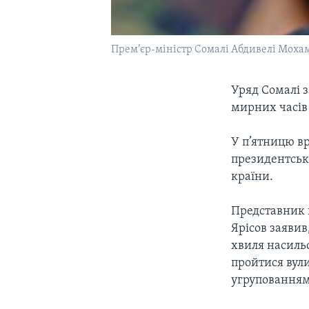
Прем’єр-міністр Сомалі Абдивелі Моха
Уряд Сомалі 
мирних часів 
У п’ятницю вр
президентськ
країни.
Представник 
Ярісов заявив
хвиля насильс
пройтися вули
угрупованням