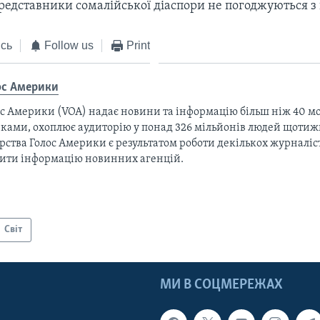
редставники сомалійської діаспори не погоджуються з 
сь
Follow us
Print
ос Америки
с Америки (VOA) надає новини та інформацію більш ніж 40 мо
ками, охоплює аудиторію у понад 326 мільйонів людей щотижн
рства Голос Америки є результатом роботи декількох журналіст
тити інформацію новинних агенцій.
Світ
МИ В СОЦМЕРЕЖАХ