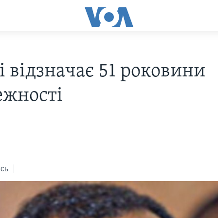
і відзначає 51 роковини
ежності
сь