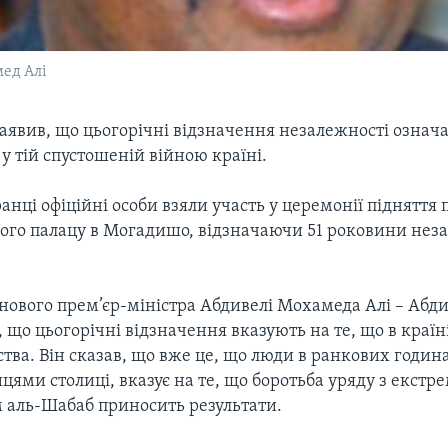
мед Алі
заявив, що цьогорічні відзначення незалежності означ
у тій спустошеній війною країні.
анці офіційні особи взяли участь у церемонії підняття 
ого палацу в Могадишо, відзначаючи 51 роковини нез
нового прем’єр-міністра Абдивелі Мохамеда Алі – Аб
, що цьогорічні відзначення вказують на те, що в краї
тва. Він сказав, що вже це, що люди в ранкових годин
цями столиці, вказує на те, що боротьба уряду з екстр
 аль-Шабаб приносить результати.