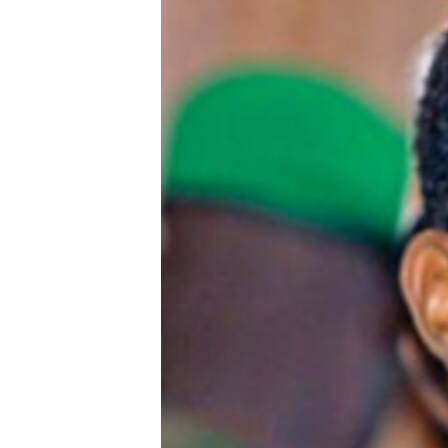
СУСПІЛЬСТВО
ТЕЛЕПРОГРАМИ
ЕКОНОМІКА
ENGLISH
ЧАС-TIME
ІСТОРІЇ УСПІХУ УКРАЇНЦІВ
БРИФІНГ ГОЛОСУ АМЕРИКИ
СТУДІЯ ВАШИНГТОН
ВІКНО В АМЕРИКУ
ПРАЙМ-ТАЙМ
ПОГЛЯД З ВАШИНГТОНА