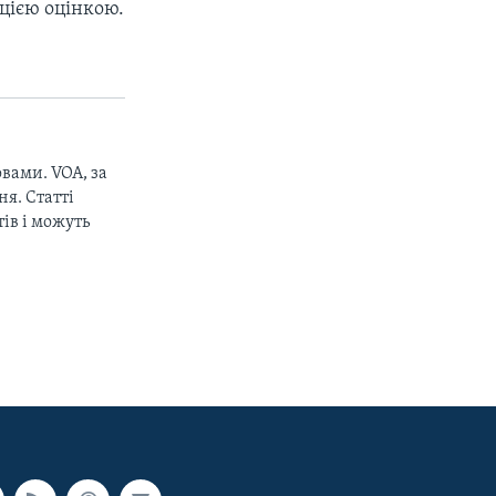
цією оцінкою.
вами. VOA, за
я. Статті
ів і можуть