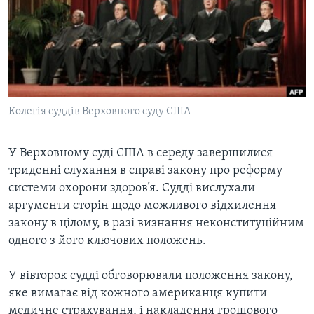
ВІДЕО
СУСПІЛЬСТВО
ТЕЛЕПРОГРАМИ
ЕКОНОМІКА
ENGLISH
ЧАС-TIME
ІСТОРІЇ УСПІХУ УКРАЇНЦІВ
БРИФІНГ ГОЛОСУ АМЕРИКИ
Learning English
СТУДІЯ ВАШИНГТОН
Колегія суддів Верховного суду США
МИ В СОЦМЕРЕЖАХ
ВІКНО В АМЕРИКУ
У Верховному суді США в середу завершилися
ПРАЙМ-ТАЙМ
триденні слухання в справі закону про реформу
ПОГЛЯД З ВАШИНГТОНА
системи охорони здоров’я. Судді вислухали
Мови
аргументи сторін щодо можливого відхилення
закону в цілому, в разі визнання неконституційним
одного з його ключових положень.
У вівторок судді обговорювали положення закону,
яке вимагає від кожного американця купити
медичне страхування, і накладення грошового