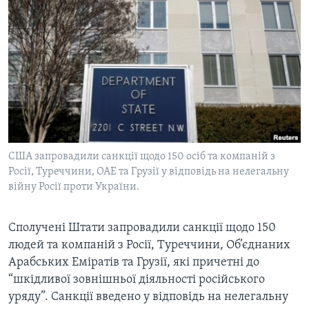
ВІДЕО
СУСПІЛЬСТВО
ТЕЛЕПРОГРАМИ
ЕКОНОМІКА
ENGLISH
ЧАС-TIME
ІСТОРІЇ УСПІХУ УКРАЇНЦІВ
БРИФІНГ ГОЛОСУ АМЕРИКИ
Learning English
СТУДІЯ ВАШИНГТОН
МИ В СОЦМЕРЕЖАХ
ВІКНО В АМЕРИКУ
ПРАЙМ-ТАЙМ
США запровадили санкції щодо 150 осіб та компаній з
Росії, Туреччини, ОАЕ та Грузії у відповідь на нелегальну
ПОГЛЯД З ВАШИНГТОНА
війну Росії проти України.
Мови
Сполучені Штати запровадили санкції щодо 150
людей та компаній з Росії, Туреччини, Об’єднаних
Арабських Еміратів та Грузії, які причетні до
“шкідливої зовнішньої діяльності російського
уряду”. Санкції введено у відповідь на нелегальну