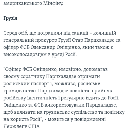
американського Мінфіну.
Грузія
Серед осіб, що потрапили під санкції – колишній
генеральний прокурор Грузії Отар Парцхаладзе та
офіцер ФСБ Олександр Оніщенко, який також є
високопосадовцем в уряді Росії.
“Офіцер ФСБ Оніщенко, ймовірно, допомагав
своєму соратнику Парцхаладзе отримати
російський паспорт і, можливо, російське
громадянство. Парцхаладзе повністю прийняв
російську ідентичність і регулярно їздить до Росії.
Оніщенко та ФСБ використовували Парцхаладзе,
щоб впливати на грузинське суспільство та політику
на користь Росії”, - мовиться у повідомленні
Держдепу США