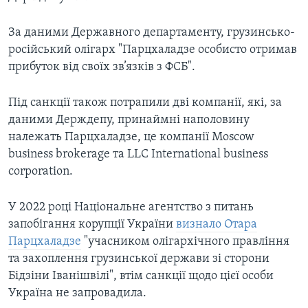
За даними Державного департаменту, грузинсько-
російський олігарх "Парцхаладзе особисто отримав
прибуток від своїх зв’язків з ФСБ".
Під санкції також потрапили дві компанії, які, за
даними Держдепу, принаймні наполовину
належать Парцхаладзе, це компанії Moscow
business brokerage та LLC International business
corporation.
У 2022 році Національне агентство з питань
запобігання корупції України
визнало Отара
Парцхаладзе
"учасником олігархічного правління
та захоплення грузинської держави зі сторони
Бідзіни Іванішвілі", втім санкції щодо цієї особи
Україна не запровадила.