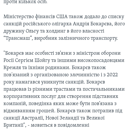
проти кількох осіб.
Міністерство фінансів США також додало до списку
санкцій російського олігарха Андрія Бокарєва, його
дружину Ольгу та холдинг в його власності
“Трансмаш”, виробник залізничного транспорту.
"Бокарєв має особисті зв’язки з міністром оборони
Росії Сергієм Шойгу та іншими високопосадовцями
Кремля та їхніми родинами. Бокарєв також
пов'язаний з організованою злочинністю і з 2022
року намагався уникнути санкцій. Бокарєв
працював із різними трастами та постачальниками
корпоративних послуг для створення підставних
компаній, поведінка яких може бути пов’язана з
відмиванням грошей. Бокарєв також потрапив під
санкції Австралії, Нової Зеландії та Великої
Британії", - мовиться в повідомленні